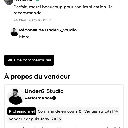
Parfait, merci beaucoup pour ton implication. Je
recommande...
24 févr. 2025 à 09:17
Réponse de Under6_Studio
Merci!
Plus de commentaires
À propos du vendeur
Under6_Studio
Performance
Professionnel
Commande en cours
0
Ventes au total
14
Vendeur depuis
Janv. 2023