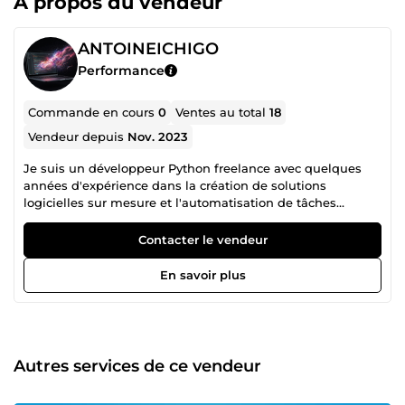
À propos du vendeur
ANTOINEICHIGO
Performance
Commande en cours
0
Ventes au total
18
Vendeur depuis
Nov. 2023
Je suis un développeur Python freelance avec quelques
années d'expérience dans la création de solutions
logicielles sur mesure et l'automatisation de tâches
complexes. Mon expertise inclut le développement Python
et la gestion de bases de données. J'apporte une approche
Contacter le vendeur
professionnelle à chaque projet pour répondre aux besoins
spécifiques de mes clients et fournir des solutions
En savoir plus
informatiques efficaces et fiables.
Autres services de ce vendeur