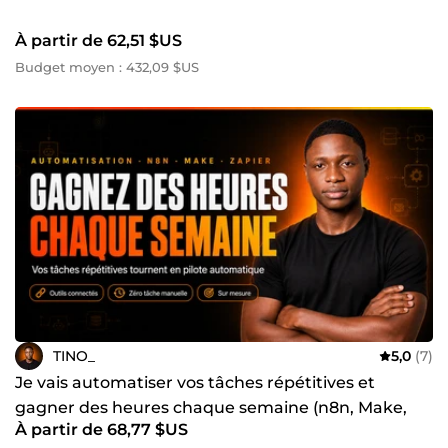
À partir de 62,51 $US
Budget moyen : 432,09 $US
TINO_
5,0
(7)
Je vais automatiser vos tâches répétitives et
gagner des heures chaque semaine (n8n, Make,
À partir de 68,77 $US
Zapier)