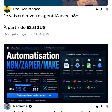
Pro_Assistance
5,0
(1)
Je vais créer votre agent IA avec n8n
À partir de 62,51 $US
Budget moyen : 633,74 $US
kadama
5,0
(1)