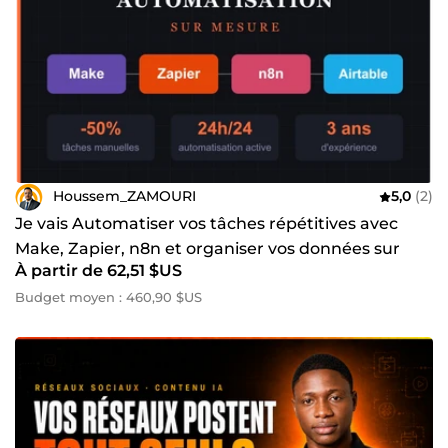
Houssem_ZAMOURI
5,0
(2)
Je vais Automatiser vos tâches répétitives avec
Make, Zapier, n8n et organiser vos données sur
À partir de 62,51 $US
Airtable
Budget moyen : 460,90 $US