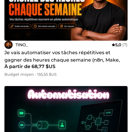
TINO_
5,0
(7)
Je vais automatiser vos tâches répétitives et
gagner des heures chaque semaine (n8n, Make,
À partir de 68,77 $US
Zapier)
Budget moyen : 155,55 $US