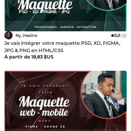
dizaines de projets livrés avec un taux de satisfaction
proche de 100 % sur ComeUp. Fiabilité : respect des délais,
qualité du travail, suivi après livraison. Si vous cherchez un
développeur qui comprend vos enjeux et qui sait les
transformer en solutions digitales efficaces, je suis le bon
partenaire technique pour vos projets.
Ny_Hasina
5,0
(2)
Je vais intégrer votre maquette PSD, XD, FIGMA,
JPG & PNG en HTML/CSS
À partir de 18,83 $US