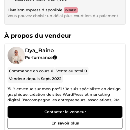
Livraison express disponible
EXPRESS
Vous pouvez choisir un délai plus court lors du paiement
À propos du vendeur
Dya_Baino
Performance
Commande en cours
0
Vente au total
0
Vendeur depuis
Sept. 2022
👋 Bienvenue sur mon profil ! Je suis spécialiste en design
graphique, création de sites WordPress et marketing
digital. J'accompagne les entrepreneurs, associations, PME
et indépendants dans la création d'une image
professionnelle et d'une présence en ligne performante.
Contacter le vendeur
🎓 Diplômé d'un Bachelor de Sup de Co La Rochelle et
d'un Master en Management Industriel et Logistique, j'allie
En savoir plus
créativité, stratégie et sens de l'organisation pour mener à