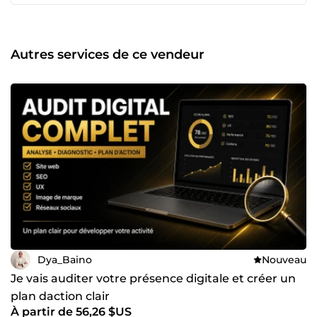
bien chaque projet. Mes domaines d'expertise 🎨 Design
graphique Logos Flyers et affiches Cartes de visite
Bannières Publications pour les réseaux sociaux Identité
visuelle 🌐 WordPress Création de sites vitrines Landing
Autres services de ce vendeur
pages Personnalisation de thèmes Optimisation des
performances Maintenance et corrections 📈 Marketing
digital Stratégie digitale Création de contenu Rédaction
optimisée SEO Optimisation de présence en ligne Conseils
en communication - Pourquoi travailler avec moi ? ✅
Travail soigné et professionnel ✅ Communication claire et
réactive ✅ Respect des délais ✅ Solutions adaptées à vos
besoins ✅ Accompagnement personnalisé Mon objectif
est simple : vous fournir un travail de qualité qui contribue
au développement de votre activité. Au plaisir de
collaborer avec vous !
Dya_Baino
Nouveau
Je vais auditer votre présence digitale et créer un
plan daction clair
À partir de 56,26 $US