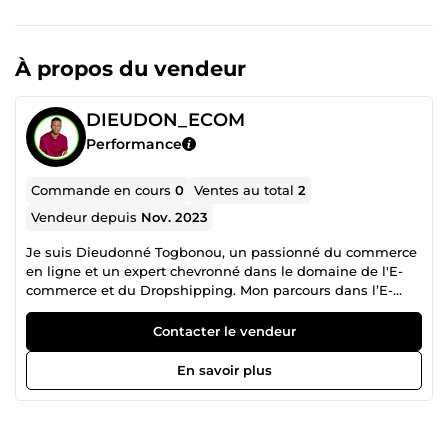
À propos du vendeur
DIEUDON_ECOM
Performance
Commande en cours
0
Ventes au total
2
Vendeur depuis
Nov. 2023
Je suis Dieudonné Togbonou, un passionné du commerce
en ligne et un expert chevronné dans le domaine de l'E-
commerce et du Dropshipping. Mon parcours dans l’E-
commerce m'a permis d'acquérir une expertise
approfondie dans la création et la gestion de boutiques en
Contacter le vendeur
ligne sur la plateforme Shopify, l'un des acteurs les plus
puissants de l'industrie. Je vous propose donc mes
En savoir plus
services afin de vous accompagner dans la création de
votre boutique brandée et professionnelle de A à Z.