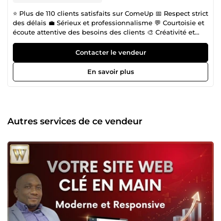
⭐ Plus de 110 clients satisfaits sur ComeUp 📅 Respect strict
des délais 💼 Sérieux et professionnalisme 💬 Courtoisie et
écoute attentive des besoins des clients 🎨 Créativité et
capacité d'adaptation 🤝 Ouverture à des collaborations
durables 💻 Développeur web expérimenté (WordPress,
Contacter le vendeur
HTML, CSS, PHP, WooCommerce) 📈 Expert en
référencement naturel SEO et campagnes Google Ads 🛒
En savoir plus
Spécialiste création de marketplace WordPress et
plateformes e-commerce 🚀 Création de landing pages
optimisées conversion et génération de leads Bienvenue
sur mon profil ! Je m'appelle Narcisse, et je suis ingénieur
en informatique avec plus de 8 ans d'expérience en
Autres services de ce vendeur
agence web. Cette riche expérience m'a permis de
développer des compétences solides et variées dans le
domaine de la création de sites web. Que vous ayez
besoin d'un site vitrine, d'une boutique en ligne, d'un blog,
d'une landing page, d'un site one page ou d'une
marketplace WordPress, je suis là pour transformer vos
idées en réalité. En plus de ces compétences, je maîtrise
parfaitement les techniques de référencement naturel
(SEO), d’optimisation Google Search Console, Google
Analytics, Google Tag Manager ainsi que la création et la
gestion de campagnes Google Ads performantes. Mon