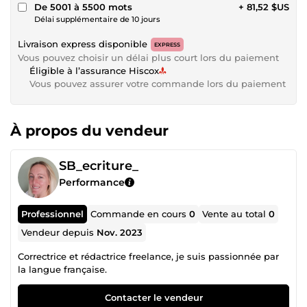
De 5001 à 5500 mots
+ 81,52 $US
Délai supplémentaire de 10 jours
Livraison express disponible
EXPRESS
Vous pouvez choisir un délai plus court lors du paiement
Éligible à l’assurance Hiscox
Vous pouvez assurer votre commande lors du paiement
À propos du vendeur
SB_ecriture_
Performance
Professionnel
Commande en cours
0
Vente au total
0
Vendeur depuis
Nov. 2023
Correctrice et rédactrice freelance, je suis passionnée par
la langue française.
Contacter le vendeur