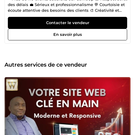
des délais 💼 Sérieux et professionnalisme 💬 Courtoisie et
écoute attentive des besoins des clients 🎨 Créativité et
capacité d'adaptation 🤝 Ouverture à des collaborations
durables 💻 Développeur web expérimenté (WordPress,
Contacter le vendeur
HTML, CSS, PHP, WooCommerce) 📈 Expert en
référencement naturel SEO et campagnes Google Ads 🛒
En savoir plus
Spécialiste création de marketplace WordPress et
plateformes e-commerce 🚀 Création de landing pages
optimisées conversion et génération de leads Bienvenue
sur mon profil ! Je m'appelle Narcisse, et je suis ingénieur
en informatique avec plus de 8 ans d'expérience en
Autres services de ce vendeur
agence web. Cette riche expérience m'a permis de
développer des compétences solides et variées dans le
domaine de la création de sites web. Que vous ayez
besoin d'un site vitrine, d'une boutique en ligne, d'un blog,
d'une landing page, d'un site one page ou d'une
marketplace WordPress, je suis là pour transformer vos
idées en réalité. En plus de ces compétences, je maîtrise
parfaitement les techniques de référencement naturel
(SEO), d’optimisation Google Search Console, Google
Analytics, Google Tag Manager ainsi que la création et la
gestion de campagnes Google Ads performantes. Mon
objectif est de vous aider à gagner en visibilité sur Google,