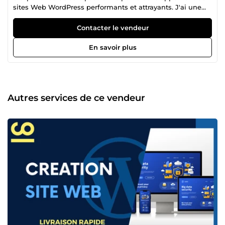
sites Web WordPress performants et attrayants. J'ai une
solide compréhension des principes de conception et de
développement Web, ainsi que des meilleures pratiques
Contacter le vendeur
WordPress. Je suis capable de créer des sites Web
WordPress personnalisés pour répondre aux besoins de
En savoir plus
tous les types d'entreprises et d'organisations. Je suis
également expérimenté dans la maintenance et la mise à
jour des sites Web WordPress. Si vous recherchez un
expert WordPress pour créer ou mettre à jour votre site
Web, n'hésitez pas à me contacter. Je serai ravi de vous
Autres services de ce vendeur
aider à créer un site Web qui répondra à vos besoins et
dépassera vos attentes. 👉 Contactez-moi en cliquant sur
le bouton &quot;Contacter le vendeur&quot;.