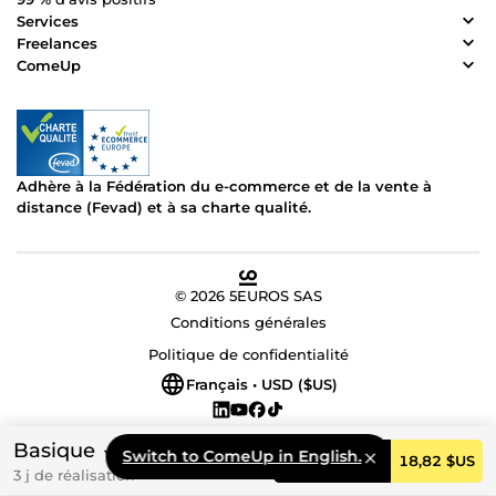
Services
Freelances
ComeUp
Adhère à la Fédération du e-commerce et de la vente à
distance (Fevad) et à sa charte qualité.
© 2026 5EUROS SAS
Conditions générales
Politique de confidentialité
Français • USD ($US)
Basique
Switch to ComeUp in English.
Commander
18,82 $US
3 j de réalisation