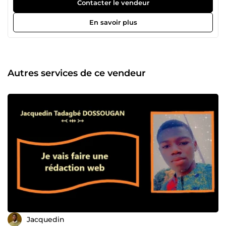
grâce à des textes basés sur la psychologie d’achat et une
Contacter le vendeur
stratégie de persuasion claire. • 15+ projets réalisées •
Copywriting orienté résultats, pas blabla • Méthode
En savoir plus
structurée et efficace Je ne fais pas que rédiger. J’analyse
votre cible, ses freins, ses désirs, puis je construis un
message qui capte l’attention, installe la confiance et
pousse à l’action. Mes services : • Rédaction de pages de
vente • Email marketing (vente, lancement, nurturing) •
Autres services de ce vendeur
Optimisation de pages et textes existants • Copywriting
stratégique pour business en ligne Objectif : transformer
vos visiteurs en clients et vos prospects en acheteurs. Si
vous cherchez un copywriter freelance sérieux, stratégique
et orienté performance, vous êtes au bon endroit.
Contactez-moi pour discuter de votre projet. Cordialement
Tadagbé
Jacquedin