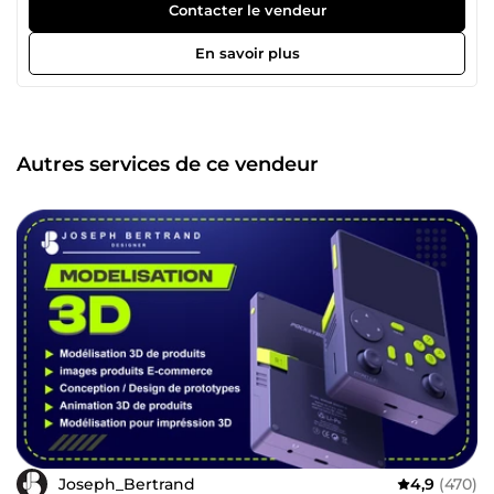
pour le e-commerce ; création d'images de fiche produit
Contacter le vendeur
(listing Amazon et Contenu A+ / EBC ); création de Manuel
d'utilisation ou guide d'utilisation; création de catalogue
En savoir plus
de produits et services ; création d'images grâce à
l'intelligence artificielle ; Montage infographique avancé;
l'animation 3D pour la présentation de produits;
conception de packaging. Je suis passionné par
l'esthétique visuelle, la technologie, et les intelligences
Autres services de ce vendeur
artificielles. Contactez moi si vous recherchez des
prestations de qualité. À très bientôt !
Joseph_Bertrand
4,9
(470)