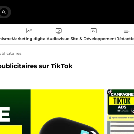
phisme
Marketing digital
Audiovisuel
Site & Développement
Rédacti
licitaires
ublicitaires sur TikTok