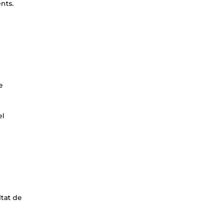
nts.
e
el
ltat de