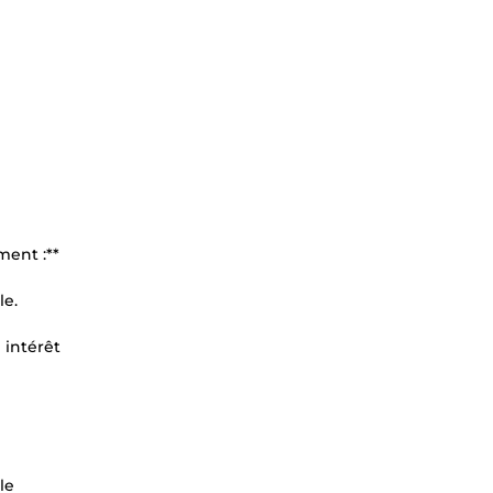
ment :**
le.
 intérêt
le