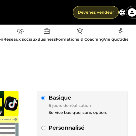
Devenez vendeur
on
Réseaux sociaux
Business
Formations & Coaching
Vie quotidienn
Basique
6 jours de réalisation
Service basique, sans option.
Personnalisé