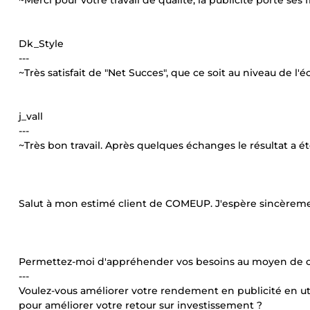
~Merci pour votre travail de qualité, la publicité porte se
Dk_Style
---
~Très satisfait de "Net Succes", que ce soit au niveau de 
j_vall
---
~Très bon travail. Après quelques échanges le résultat a é
Salut à mon estimé client de COMEUP. J'espère sincèreme
Permettez-moi d'appréhender vos besoins au moyen de ce
---
Voulez-vous améliorer votre rendement en publicité en ut
pour améliorer votre retour sur investissement ?