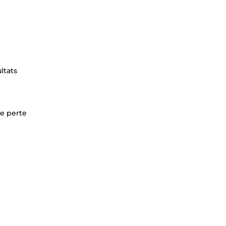
ltats
ne perte