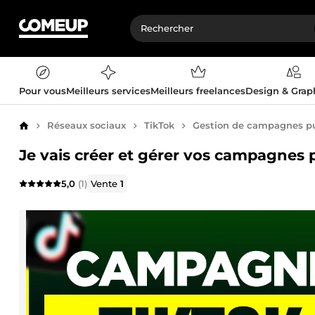
Pour vous
Meilleurs services
Meilleurs freelances
Design & Gra
Réseaux sociaux
TikTok
Gestion de campagnes pub
Accueil
Je vais créer et gérer vos campagnes p
5,0
(1)
Vente
1