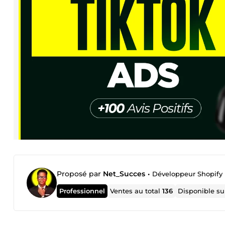
Proposé par
Net_Succes
•
Développeur Shopify
Professionnel
Ventes au total
136
Disponible s