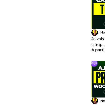
Ne
Je vais
campag
À parti
TikTok
Ne