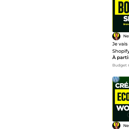
Ne
Je vais
Shopif
À parti
Budget 
Ne