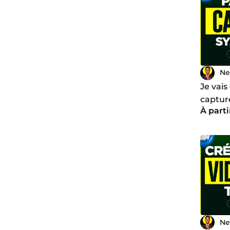
Ne
Je vais
captur
À parti
System
Ne