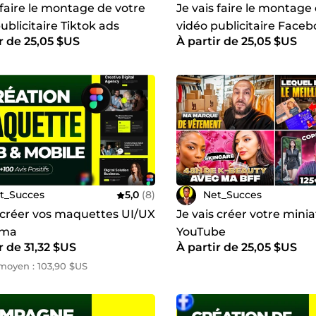
 faire le montage de votre
Je vais faire le montage
ublicitaire Tiktok ads
vidéo publicitaire Face
r de 25,05 $US
À partir de 25,05 $US
t_Succes
5,0
(8)
Net_Succes
s créer vos maquettes UI/UX
Je vais créer votre mini
gma
YouTube
r de 31,32 $US
À partir de 25,05 $US
moyen : 103,90 $US