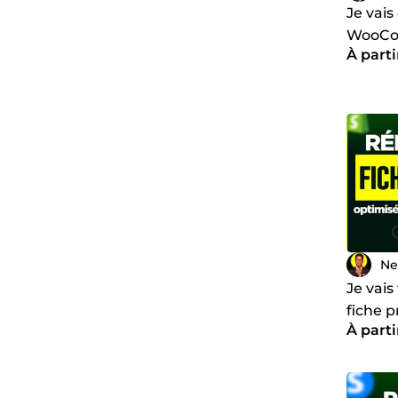
Je vais
WooCom
À parti
comme
Ne
Je vais
fiche p
À parti