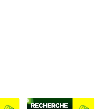
 ✅1 Monteur Vidéo ✅1 Media Buyer
r à atteindre vos objectifs en offrant des services
 de votre activité.
re projet et vos objectifs.