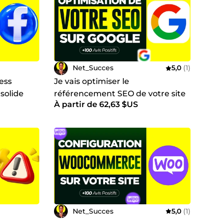
Net_Succes
5,0
(1)
ness
Je vais optimiser le
solide
référencement SEO de votre site
À partir de 62,63 $US
locage
WordPress
Net_Succes
5,0
(1)