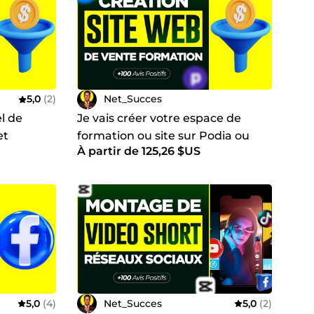
5,0
(2)
Net_Succes
el de
Je vais créer votre espace de
et
formation ou site sur Podia ou
À partir de 125,26 $US
Systeme.io
5,0
(4)
Net_Succes
5,0
(2)