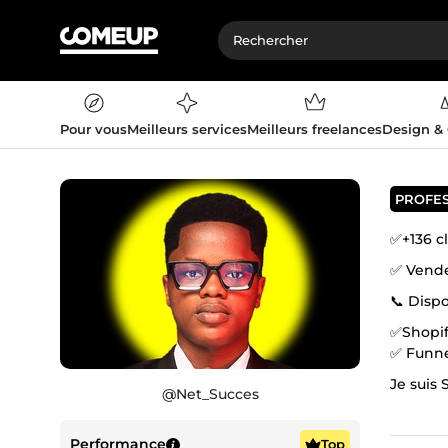
Pour vous
Meilleurs services
Meilleurs freelances
Design &
PROFE
✅+136 cl
✅ Vende
📞 Disp
✅Shopi
Je suis
@
Net_Succes
Avec mo
sommes 
Performance
Top