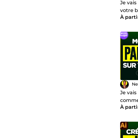
Je vais
votre
À parti
Ne
Je vais
comme
À parti
votre s