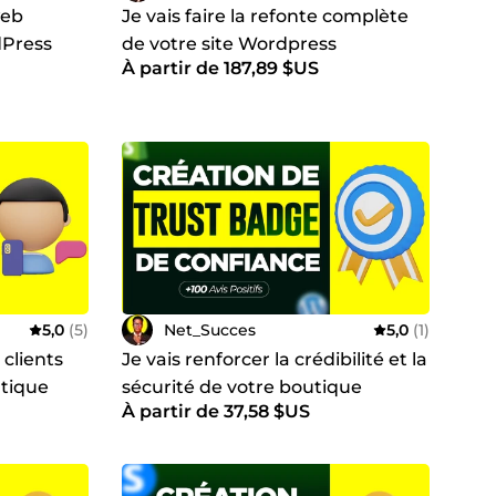
web
Je vais faire la refonte complète
dPress
de votre site Wordpress
À partir de 187,89 $US
5,0
(5)
Net_Succes
5,0
(1)
 clients
Je vais renforcer la crédibilité et la
utique
sécurité de votre boutique
À partir de 37,58 $US
ntes
Shopify avec des badges de
confiance