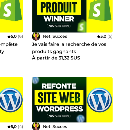
5,0
(6)
Net_Succes
5,0
(5)
complète
Je vais faire la recherche de vos
fy
produits gagnants
À partir de 31,32 $US
5,0
(4)
Net_Succes