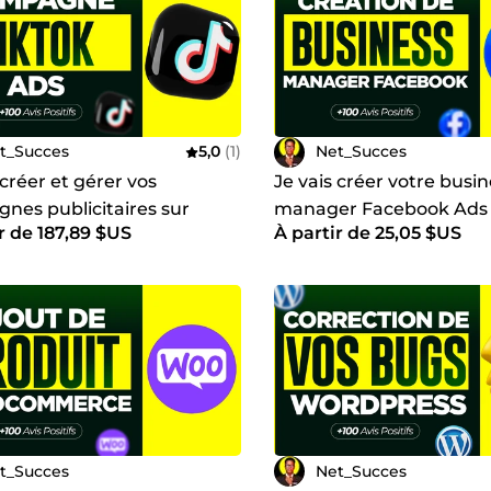
t_Succes
5,0
(1)
Net_Succes
 créer et gérer vos
Je vais créer votre busi
nes publicitaires sur
manager Facebook Ads 
r de 187,89 $US
À partir de 25,05 $US
évitant tout risque de b
t_Succes
Net_Succes