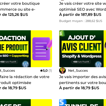
 créer votre boutique
Je vais créer votre site 
merce ou site e-
optimisé SEO avec Wor
r de 125,26 $US
À partir de 187,89 $US
rce avec WordPress
Budget moyen : 288,62 $US
t_Succes
5,0
(1)
Net_Succes
 faire la rédaction de votre
Je vais importer des avis
roduit optimisée
pertinents sur votre bo
r de 18,79 $US
À partir de 18,79 $US
pour augmenter vos ve