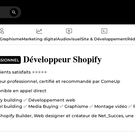
 Graphisme
Marketing digital
Audiovisuel
Site & Développement
Réd
Développeur Shopify
SSIONNEL
ients satisfaits ⭐⭐⭐⭐⭐
ur professionnel, certifié et recommandé par ComeUp
onible en appel direct
fy building ✅ Développement web
✅ F
 Shopify Builder, Web designer et créateur de Net_Succes, un
n équipe, nous avons contribué à plus de 100 projets différen
en mesure de vous accompagner à atteindre vos objectifs.