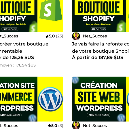
t_Succes
5,0
(23)
Net_Succes
 créer votre boutique
Je vais faire la refonte 
y rentable
de votre boutique Shopi
r de 125,26 $US
À partir de 187,89 $US
moyen : 178,94 $US
t_Succes
5,0
(3)
Net_Succes