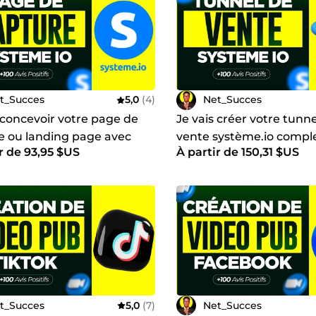
t_Succes
5,0
(4)
Net_Succes
 concevoir votre page de
Je vais créer votre tunn
e ou landing page avec
vente système.io compl
r de 93,95 $US
À partir de 150,31 $US
e.io
t_Succes
5,0
(7)
Net_Succes