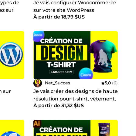
 types de
Je vais configurer Woocommerce
ez sur
sur votre site WordPress
À partir de 18,79 $US
Net_Succes
5,0
(6)
n sur
Je vais créer des designs de haute
résolution pour t-shirt, vêtement,
À partir de 31,32 $US
sweatshirt, capuches, maillots