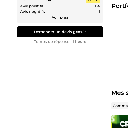
Portf
Mon équ
Avis positifs
114
Avis négatifs
1
✅2 Grap
Voir plus
Nous me
généran
Demander un devis gratuit
📞 Preno
Temps de réponse :
1 heure
Au plais
Mes s
Comman