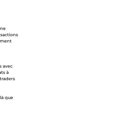
une
nsactions
mement
s avec
ats à
 traders
 là que