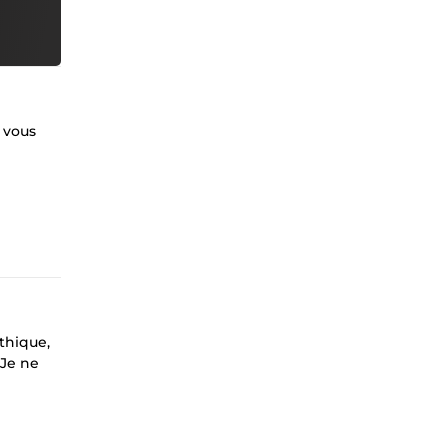
s vous
thique,
 Je ne