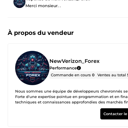
Merci monsieur. .
À propos du vendeur
NewVerizon_Forex
Performance
Commande en cours
0
Ventes au total
Nous sommes une équipe de développeurs chevronnés se spé
Forte d'une expertise pointue en programmation et en fi
techniques et connaissances approfondies des marchés fina
pour offrir des performances optimales, reflétant l'engagem
approche axée sur la précision algorithmique, cette équipe
Contacter le