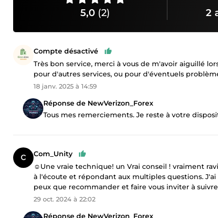
5,0
(2)
2 
Compte désactivé
Très bon service, merci à vous de m'avoir aiguillé lor
pour d'autres services, ou pour d'éventuels problème
18 janv. 2025 à 14:59
Réponse de NewVerizon_Forex
Tous mes remerciements. Je reste à votre disposi
Com_Unity
☺️Une vraie technique! un Vrai conseil ! vraiment ra
à l'écoute et répondant aux multiples questions. J'ai 
peux que recommander et faire vous inviter à suivr
29 oct. 2024 à 22:02
Réponse de NewVerizon_Forex