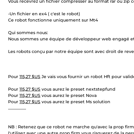
Vous recevrez un fichier compresser au format rar ou zip 
-Un fichier en ex4 ( c'est le robot)
Ce robot fonctionne uniquement sur Mt4
Qui sommes nous:
Nous sommes une équipe de développeur web engagé et
Les robots conçu par notre équipe sont avec droit de rev
Pour
115,27 $US
Je vais vous fournir un robot Hft pour valid
Pour
115,27 $US
vous aurez le preset nextstepfund
Pour
115,27 $US
vous aurez le preset Nova
Pour
115,27 $US
vous aurez le preset Ms solution
....................
NB : Retenez que ce robot ne marche qu'avec la prop firm N
l'utilisez avec une autre prop firm vous risquerez de la per