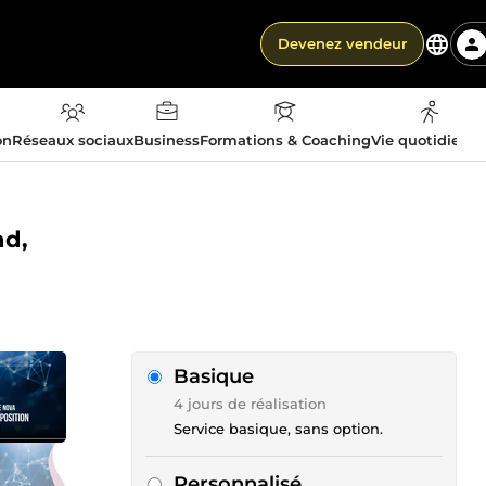
Devenez vendeur
on
Réseaux sociaux
Business
Formations & Coaching
Vie quotidienn
nd,
Basique
4 jours de réalisation
Service basique, sans option.
Personnalisé