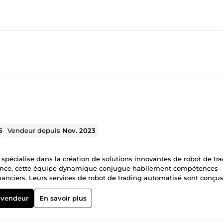
5
Vendeur depuis
Nov. 2023
cialise dans la création de solutions innovantes de robot de tra
nance, cette équipe dynamique conjugue habilement compétences
nciers. Leurs services de robot de trading automatisé sont conçu
ent constant envers l'excellence et la satisfaction client. Avec une
 redéfinit les normes de l'industrie en matière de trading automati
 vendeur
En savoir plus