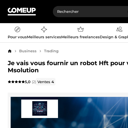
Pour vous
Meilleurs services
Meilleurs freelances
Design & Gra
Business
Trading
Accueil
Je vais vous fournir un robot Hft pour
Msolution
5,0
(2)
Ventes
4