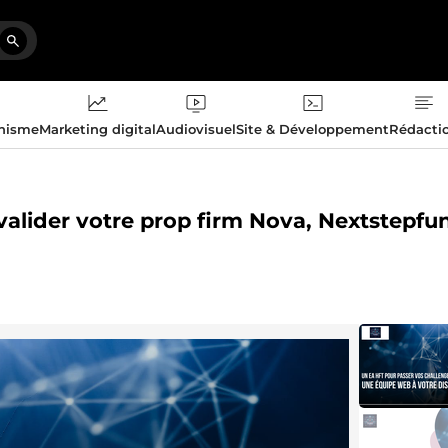
phisme
Marketing digital
Audiovisuel
Site & Développement
Rédacti
 valider votre prop firm Nova, Nextstepfu