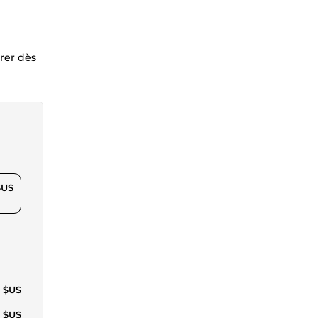
rer dès
$US
7 $US
7 $US