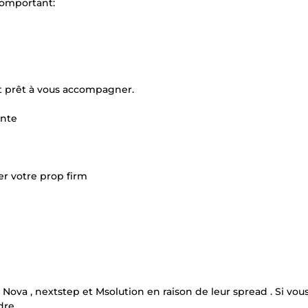
comportant:
 prêt à vous accompagner.
ente
er votre prop firm
ova , nextstep et Msolution en raison de leur spread . Si vou
dre.