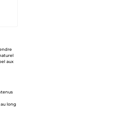
rendre
naturel
pel aux
ontenus
 au long