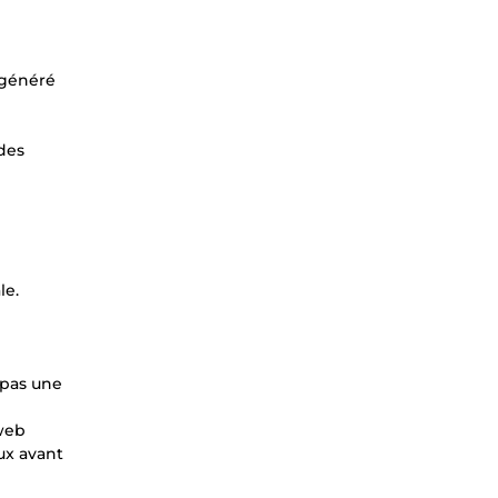
 généré
des
le.
 pas une
 web
eux avant