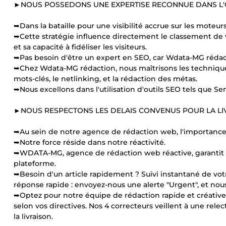
►NOUS POSSEDONS UNE EXPERTISE RECONNUE DANS L'O
➥Dans la bataille pour une visibilité accrue sur les moteur
➥Cette stratégie influence directement le classement de v
et sa capacité à fidéliser les visiteurs.
➥Pas besoin d'être un expert en SEO, car Wdata-MG rédac
➥Chez Wdata-MG rédaction, nous maîtrisons les technique
mots-clés, le netlinking, et la rédaction des métas.
➥Nous excellons dans l'utilisation d'outils SEO tels que Sem
►NOUS RESPECTONS LES DELAIS CONVENUS POUR LA LIV
➥Au sein de notre agence de rédaction web, l'importance a
➥Notre force réside dans notre réactivité.
➥WDATA-MG, agence de rédaction web réactive, garantit les 
plateforme.
➥Besoin d'un article rapidement ? Suivi instantané de 
réponse rapide : envoyez-nous une alerte "Urgent", et no
➥Optez pour notre équipe de rédaction rapide et créative. 
selon vos directives. Nos 4 correcteurs veillent à une rele
la livraison.