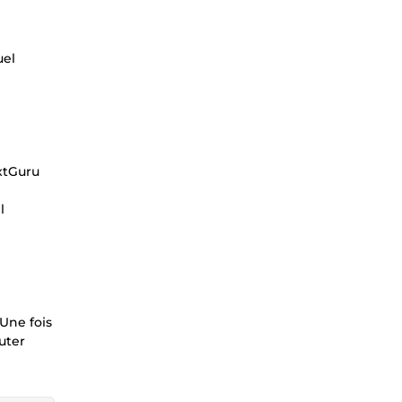
uel
xtGuru
l
Une fois
uter