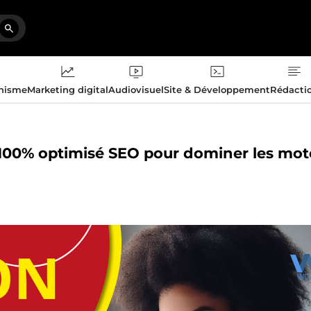
phisme
Marketing digital
Audiovisuel
Site & Développement
Rédacti
s 100% optimisé SEO pour dominer les mot