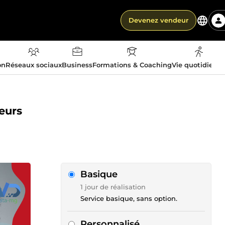
Devenez vendeur
on
Réseaux sociaux
Business
Formations & Coaching
Vie quotidienn
eurs
Basique
1 jour de réalisation
Service basique, sans option.
Personnalisé