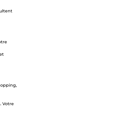
ultent
otre
et
hopping,
. Votre