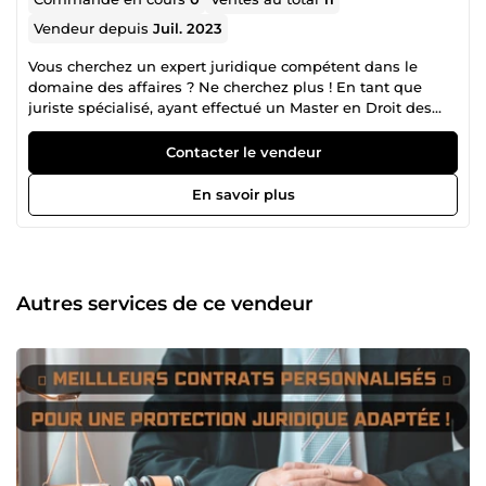
Vendeur depuis
Juil. 2023
Vous cherchez un expert juridique compétent dans le
domaine des affaires ? Ne cherchez plus ! En tant que
juriste spécialisé, ayant effectué un Master en Droit des
Affaires et ayant acquis plusieurs expériences au sein
d&quot; un cabinet' d'avocat ainsi qu' un cabinet
Contacter le vendeur
d'huissiers de justice etc.. je suis passionné par la
rédaction de contrats personnalisés, allant des prestations
En savoir plus
de services aux ventes et baux. De plus, je peux vous aider
à élaborer des CGV, CGU, Politiques de confidentialité et
mentions légales sur mesure pour votre entreprise, la
protection de votre marque, des données personnelles de
vos clients, les factures impayées… etc. Grâce à mon
Autres services de ce vendeur
expertise pointue, j'ai acquis une solide expérience dans
l'accompagnement des entrepreneurs, freelances et
consultants pour sécuriser leurs activités dans le monde
des affaires en constante évolution. Vous savez à quel
point il est important d'avoir des contrats solides et des
politiques bien définies pour protéger votre entreprise
dans le monde numérique en constante évolution. Les
risques juridiques peuvent être intimidants, et il est
essentiel d'avoir un professionnel qui comprend vos