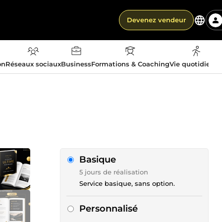
Devenez vendeur
on
Réseaux sociaux
Business
Formations & Coaching
Vie quotidienn
Basique
5 jours de réalisation
Service basique, sans option.
Personnalisé