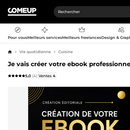
Pour vous
Meilleurs services
Meilleurs freelances
Design & Gra
Vie quotidienne
Cuisine
Accueil
Je vais créer votre ebook professionnel
5,0
(4)
Ventes
4