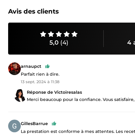
Avis des clients
5,0
(4)
4 
arnaupct
Parfait rien à dire.
13 sept. 2024 à 11:38
Réponse de Victoiresalas
Merci beaucoup pour la confiance. Vous satisfaire, n
GillesBarrue
La prestation est conforme à mes attentes. Les rece