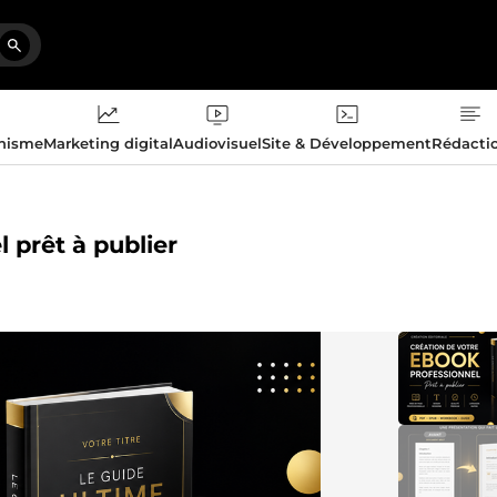
phisme
Marketing digital
Audiovisuel
Site & Développement
Rédacti
 prêt à publier