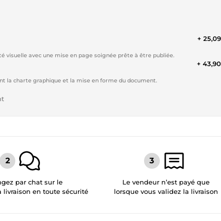
+ 25,0
té visuelle avec une mise en page soignée prête à être publiée.
+ 43,9
nt la charte graphique et la mise en forme du document.
nt
gez par chat sur le
Le vendeur n’est payé que
a livraison en toute sécurité
lorsque vous validez la livraison