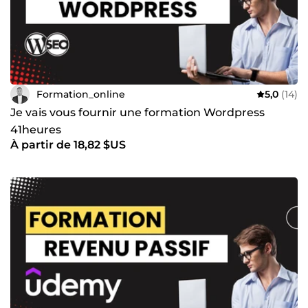
seront idéalement utiles. Mon objectif est le suivant :
Partager mes connaissances d’une façon simple, concise
et conviviale avec de simples stratégies pratiques afin que
tout le monde puisse en tirer profit le plus rapidement
possible et de manière efficace.
Formation_online
5,0
(14)
Je vais vous fournir une formation Wordpress
41heures
À partir de 18,82 $US