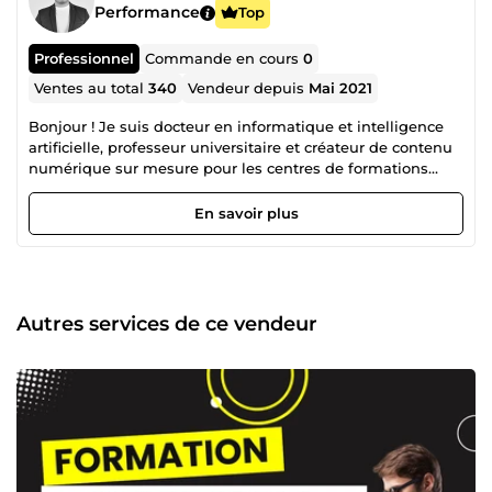
Performance
Top
Professionnel
Commande en cours
0
Ventes au total
340
Vendeur depuis
Mai 2021
Bonjour ! Je suis docteur en informatique et intelligence
artificielle, professeur universitaire et créateur de contenu
numérique sur mesure pour les centres de formations
(avec la revente de mes droits d'auteur). Aujourd’hui, j’ai
décidé de partager mes connaissances et mon expertise
En savoir plus
avec vous. Cela me permettra de combiner entre ma
passion et mon travail. Ainsi, j’arrive à voir le monde de
travail d’une nouvelle perspective où je suis beaucoup plus
heureux qu’avant et surtout, plus libre. Cette passion m’a
permis de créer un portefeuille de plus de 100 formations
Autres services de ce vendeur
dont 10 qui sont considérées Best-Seller sur la plateforme
Udemy où je suis classé Meilleur Formateur. D’ailleurs, on
ne peut pas nier que le digital constitue une très grande
partie de nos vies. Il faut le maîtriser parfaitement pour
obtenir des résultats optimaux. En effet, certains outils,
tels que Facebook Ads, Google Ads et LinkedIn Ads sont
également abordés et bien détaillés pour vous assister à
mieux comprendre leur importance et en quoi ils vous