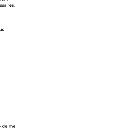
ssaires.
us
te de me