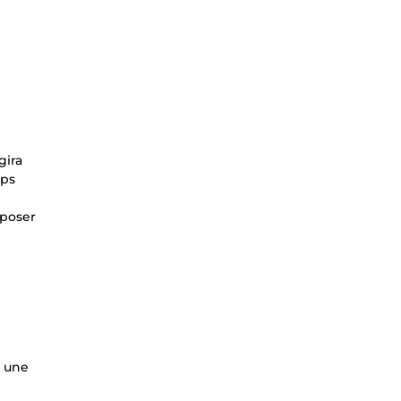
gira
mps
oposer
t une