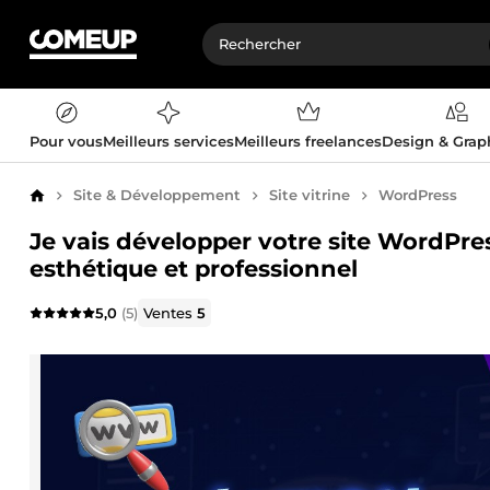
Pour vous
Meilleurs services
Meilleurs freelances
Design & Gra
Site & Développement
Site vitrine
WordPress
Accueil
Je vais développer votre site WordPress
esthétique et professionnel
5,0
(5)
Ventes
5