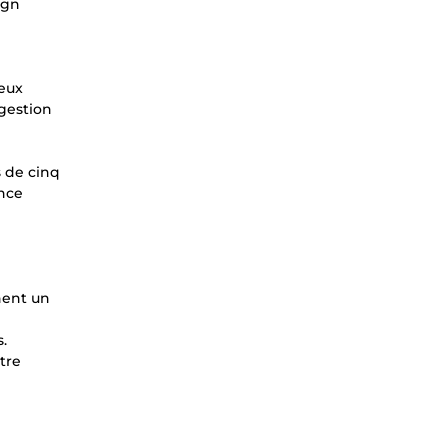
ign
reux
 gestion
s de cinq
ance
hent un
.
otre