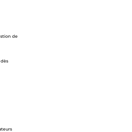
estion de
 dès
ateurs