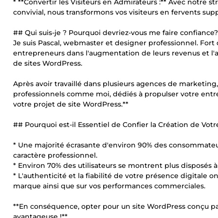
* **Convertir les Visiteurs en Admirateurs :** Avec notre s
convivial, nous transformons vos visiteurs en fervents sup
## Qui suis-je ? Pourquoi devriez-vous me faire confiance?
Je suis Pascal, webmaster et designer professionnel. For
entrepreneurs dans l'augmentation de leurs revenus et l'amé
de sites WordPress.
Après avoir travaillé dans plusieurs agences de marketin
professionnels comme moi, dédiés à propulser votre entr
votre projet de site WordPress.**
## Pourquoi est-il Essentiel de Confier la Création de Vot
* Une majorité écrasante d'environ 90% des consommateurs
caractère professionnel.
* Environ 70% des utilisateurs se montrent plus disposés à 
* L'authenticité et la fiabilité de votre présence digitale o
marque ainsi que sur vos performances commerciales.
**En conséquence, opter pour un site WordPress conçu pa
avantageuse !**