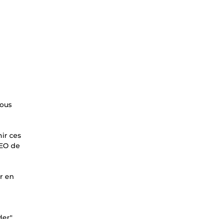
vous
ir ces
SEO de
r en
er".