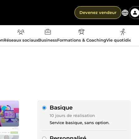
Devenez vendeur
on
Réseaux sociaux
Business
Formations & Coaching
Vie quotidienn
Basique
10 jours de réalisation
Service basique, sans option.
Personnalisé