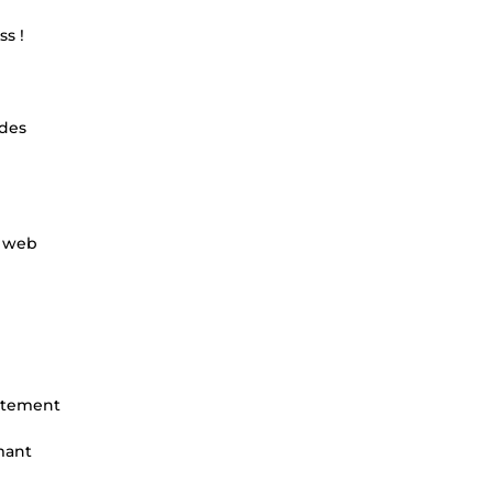
ss !
 des
e web
aitement
imant