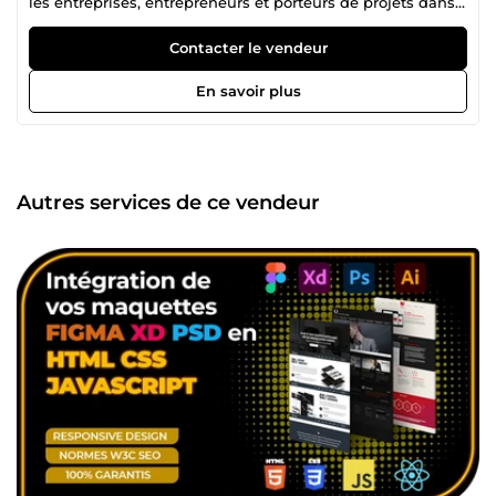
les entreprises, entrepreneurs et porteurs de projets dans
la conception de solutions web performantes, modernes et
intuitives. J'interviens sur des technologies telles que
Contacter le vendeur
HTML, CSS, JavaScript, Tailwind CSS, PHP, MySQL, Python,
Laravel, React et Three.js. En complément, mes
En savoir plus
compétences en design UI/UX et en graphisme me
permettent de créer des interfaces à la fois esthétiques,
ergonomiques et orientées expérience utilisateur. Mon
objectif est simple : transformer vos idées en solutions
fiables, efficaces et adaptées à vos besoins, tout en
Autres services de ce vendeur
garantissant un haut niveau de qualité. En travaillant avec
moi, vous bénéficiez de : ✔️ Une communication claire et
un accompagnement personnalisé ✔️ Une grande
réactivité avant, pendant et après la prestation ✔️ Des
délais respectés ✔️ Un code propre, maintenable et évolutif
✔️ Un souci constant du détail et de la qualité Que vous
ayez besoin d'un site web, d'une application, d'une
interface moderne ou d'un accompagnement sur votre
projet digital, je serai ravi de mettre mon expertise à votre
service. Une question ou un projet en tête ? N'hésitez pas
à me contacter. Échangeons ensemble et donnons vie à
vos idées. À très bientôt ! 🚀