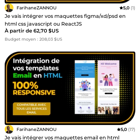
FarihaneZANNOU
5,0
(1)
Je vais intégrer vos maquettes figma/xd/psd en
html css javascript ou ReactJS
À partir de 62,70 $US
Budget moyen : 208,03 $US
FarihaneZANNOU
5,0
(17)
Je vais intégrer vos maquettes email en html