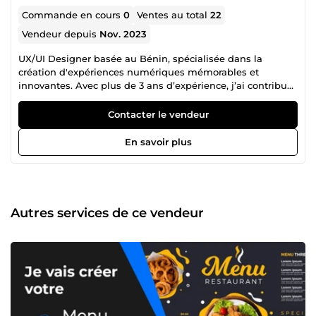
Commande en cours
0
Ventes au total
22
Vendeur depuis
Nov. 2023
UX/UI Designer basée au Bénin, spécialisée dans la
création d'expériences numériques mémorables et
innovantes. Avec plus de 3 ans d’expérience, j’ai contribué
au succès de nombreux projets, alliant design esthétique
et fonctionnalité optimisée. Découvrez mon expertise en
Contacter le vendeur
design centré utilisateur et mon approche créative pour
transformer vos idées en interfaces captivantes.
En savoir plus
#UXUIDesigner #ExpérienceUtilisateur
#DesignNumérique
Autres services de ce vendeur