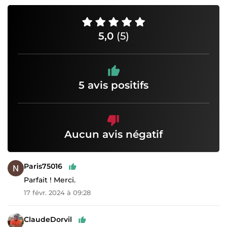
5,0
(5)
5 avis positifs
Aucun avis négatif
Paris75016
Parfait ! Merci.
17 févr. 2024 à 09:28
ClaudeDorvil