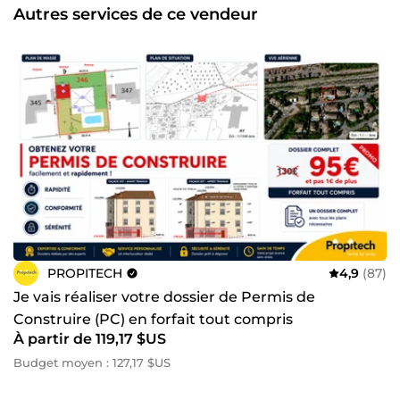
autorisation d'urbanisme, grâce à un dossier réalisé avec
Autres services de ce vendeur
rigueur et professionnalisme. Pourquoi nous choisir ? ✅
Plus de 370 dossiers réalisés sur ComeUp ⭐ Plus de 220
avis clients positifs 📐 Bureau d'études spécialisé en
urbanisme et plans techniques 📋 Dossiers rigoureux et
conformes aux réglementations en vigueur ⏱️ Réactivité,
qualité et respect des délais Confiez-nous votre projet et
obtenez un dossier professionnel, prêt à être déposé en
mairie. Nous avons hâte de vous accompagner. À très vite
pour la réalisation de votre projet.😊
PROPITECH
4,9
(87)
Je vais réaliser votre dossier de Permis de
Construire (PC) en forfait tout compris
À partir de 119,17 $US
Budget moyen : 127,17 $US