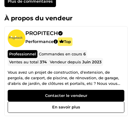
Plus de commentaires
À propos du vendeur
PROPITECH
Performance
Top
Professionnel
Commandes en cours
6
Ventes au total
374
Vendeur depuis
Juin 2023
Vous avez un projet de construction, d'extension, de
pergola, de carport, de piscine, de rénovation, de garage,
d'abris de jardin, de clôtures et portails, etc ? Nous vous
accompagnons dans la réalisation d'un dossier complet,
clair et conforme aux exigences de votre mairie.
Contacter le vendeur
Spécialisés dans les Déclarations Préalables (DP) et les
Permis de Construire (PC), nous réalisons tous les plans et
En savoir plus
documents nécessaires : plan de masse, plan de coupe,
façades, insertion paysagère, notice descriptive et plans
techniques. Notre priorité : vous faire gagner du temps et
maximiser les chances d'obtenir rapidement votre