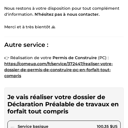
Nous restons à votre disposition pour tout complément
d'information.
N'hésitez pas à nous contacter.
Merci et à très bientôt 🙏
Autre service :
👉 Réalisation de votre
Permis de Construire
(PC) :
https://comeup.com/fr/service/372447/realiser-votre-
dossier-de-permis-de-construire-pc-en-forfait-tout-
compris
Je vais réaliser votre dossier de
Déclaration Préalable de travaux en
forfait tout compris
pour 92,49 $US
Service basique
100,35 $US