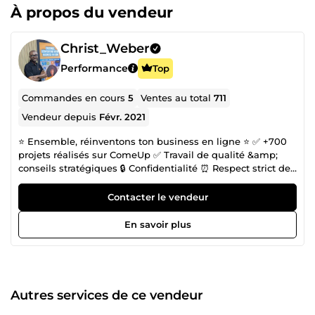
À propos du vendeur
Christ_Weber
Performance
Top
Commandes en cours
5
Ventes au total
711
Vendeur depuis
Févr. 2021
⭐️ Ensemble, réinventons ton business en ligne ⭐️ ✅ +700
projets réalisés sur ComeUp ✅ Travail de qualité &amp;
conseils stratégiques 🔒 Confidentialité ⏰ Respect strict des
délais 👋 Je suis Christ, fondateur de l’agence
DCSTRATEGY. Avec mon équipe, j’accompagne les auteurs
Contacter le vendeur
et entrepreneurs sur Amazon KDP et le marketing digital à
360° pour construire un business rentable. 💬 Contacte-moi
En savoir plus
dès maintenant pour transformer ton projet en résultats
concrets.
Autres services de ce vendeur