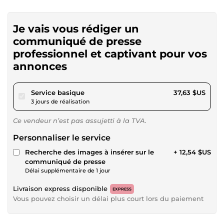
Je vais vous rédiger un
communiqué de presse
professionnel et captivant pour vos
annonces
pour 34,68 $US
Service basique
37,63 $US
3 jours de réalisation
Ce vendeur n’est pas assujetti à la TVA.
Personnaliser le service
Recherche des images à insérer sur le
+ 12,54 $US
communiqué de presse
Délai supplémentaire de 1 jour
Livraison express disponible
EXPRESS
Vous pouvez choisir un délai plus court lors du paiement