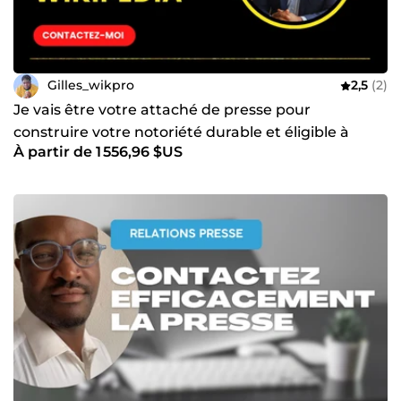
Gilles_wikpro
2,5
(2)
Je vais être votre attaché de presse pour
construire votre notoriété durable et éligible à
À partir de 1 556,96 $US
Wikipédia