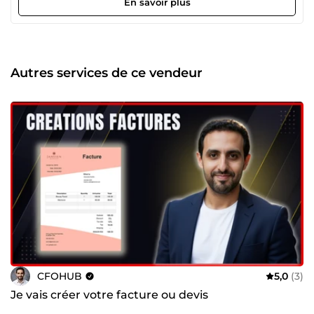
En savoir plus
performance, trésorerie, rentabilité, budgets. Facturation,
reporting, rapprochements, consolidation. Nettoyage,
structuration et fiabilisation de vos fichiers Excel / Power
BI. 🎯 Pourquoi me choisir ? Résultats mesurables et
garantis Zéro erreur manuelle Outils financiers prêts à
Autres services de ce vendeur
l’emploi Réponse rapide, projets urgents possibles 📞
Contactez-moi pour discuter de votre besoin.
CFOHUB
5,0
(3)
Je vais créer votre facture ou devis