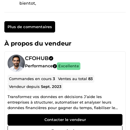
bientot,
Plus de commentaires
À propos du vendeur
CFOHUB
Performance
Excellente
Commandes en cours
3
Ventes au total
83
Vendeur depuis
Sept. 2023
Transformez vos données en décisions J’aide les
entreprises à structurer, automatiser et analyser leurs
données financières pour gagner du temps, fiabiliser le
reporting et piloter la performance. ✔️ +50 projets livrés ✔️
Reporting financier Excel &amp; Power BI ✔️
Contacter le vendeur
Automatisation finance (Power Query, macros) ✔️ Décisions
basées sur des chiffres fiables 🚀 Mes services Suivi de la