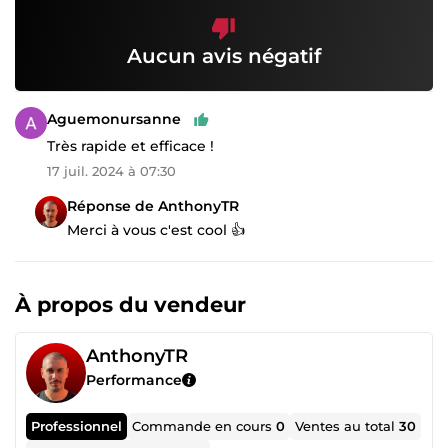
Aucun avis négatif
Aguemonursanne
Très rapide et efficace !
17 juil. 2024 à 07:30
Réponse de AnthonyTR
Merci à vous c'est cool 👍
À propos du vendeur
AnthonyTR
Performance
Professionnel
Commande en cours
0
Ventes au total
30