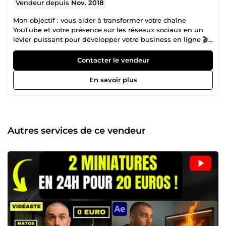
Vendeur depuis
Nov. 2018
Mon objectif : vous aider à transformer votre chaîne
YouTube et votre présence sur les réseaux sociaux en un
levier puissant pour développer votre business en ligne 🎬
POURQUOI ME CHOISIR ? ✅ + de 15 ans d’expérience dans
le montage vidéo 📆 Disponible 7j/7 pour répondre à vos
Contacter le vendeur
besoins et vous accompagner dans vos projets. 👉
Contactez-moi dès maintenant en cliquant sur &quot;Me
En savoir plus
Contacter&quot; ! Discutons de vos idées et de la meilleure
manière de les transformer ✨ Expert en Analyse de Chaîne
YouTube ✨
Autres services de ce vendeur