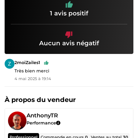
1 avis positif
Aucun avis négatif
2moiZailes1
Très bien merci
4 mai 2025 à 19:14
À propos du vendeur
AnthonyTR
Performance
Professionnel
Commande en cours
0
Ventes au total
30