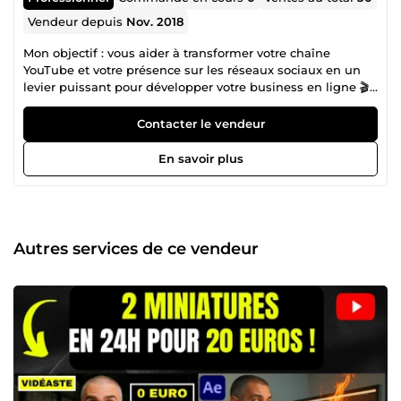
Vendeur depuis
Nov. 2018
Mon objectif : vous aider à transformer votre chaîne
YouTube et votre présence sur les réseaux sociaux en un
levier puissant pour développer votre business en ligne 🎬
POURQUOI ME CHOISIR ? ✅ + de 15 ans d’expérience dans
le montage vidéo 📆 Disponible 7j/7 pour répondre à vos
Contacter le vendeur
besoins et vous accompagner dans vos projets. 👉
Contactez-moi dès maintenant en cliquant sur &quot;Me
En savoir plus
Contacter&quot; ! Discutons de vos idées et de la meilleure
manière de les transformer ✨ Expert en Analyse de Chaîne
YouTube ✨
Autres services de ce vendeur