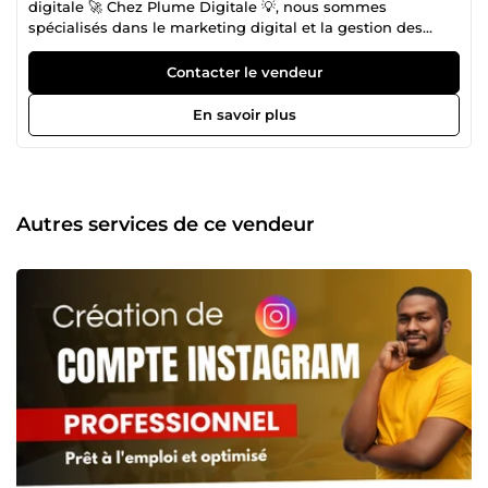
digitale 🚀 Chez Plume Digitale 💡, nous sommes
spécialisés dans le marketing digital et la gestion des
réseaux sociaux. Notre équipe d'experts s'engage à fournir
des solutions sur mesure pour répondre aux défis uniques
Contacter le vendeur
de votre entreprise. Nos services comprennent : Rédaction
professionnelle : Création de contenus de haute qualité,
En savoir plus
optimisés pour le SEO, incluant articles de blog, fiches
produits et contenus pour newsletters. etc. Stratégies de
marketing digital : Élaboration de plans marketing
intégrés visant à accroître votre visibilité en ligne et à
générer des leads qualifiés. Gestion des réseaux sociaux :
Autres services de ce vendeur
Conception et mise en œuvre de stratégies sur les réseaux
sociaux pour renforcer votre présence en ligne et engager
efficacement votre audience. 📈 Chez Plume Digitale 💡,
nous vous offrons : 🎙️ Des prestations de haute qualité à
des prix accessibles. 🎙️ Des missions toujours livrées à
temps. 🎙️ Des réponses rapides à chacune de vos
préoccupations. Nous croyons en une approche
personnalisée et orientée résultats, visant à transformer
vos objectifs en succès mesurables. Contactez-nous dès
aujourd'hui pour discuter de votre projet et découvrir
comment Plume Digitale 💡 peut vous aider à atteindre
vos ambitions.