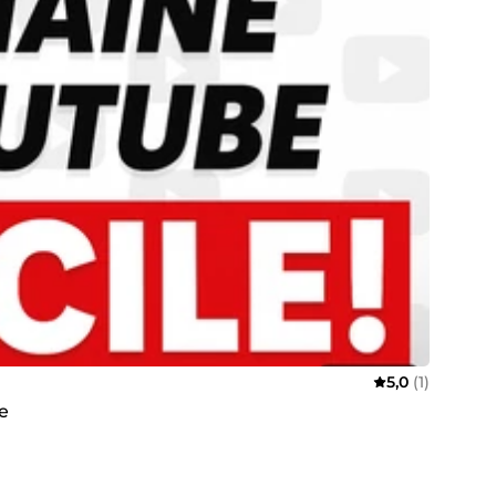
5,0
(1)
e