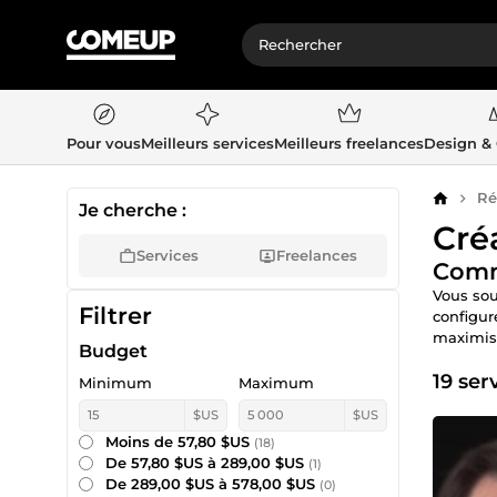
Pour vous
Meilleurs services
Meilleurs freelances
Design &
Ré
Accueil
Je cherche :
Cré
Services
Freelances
Comma
Vous sou
Filtrer
configur
maximise
Budget
19 ser
Minimum
Maximum
$US
$US
Moins de 57,80 $US
(18)
De 57,80 $US à 289,00 $US
(1)
De 289,00 $US à 578,00 $US
(0)