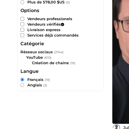
Plus de 578,00 $US
(0)
Options
Vendeurs professionels
Vendeurs vérifiés
Livraison express
Services déjà commandés
Catégorie
Réseaux sociaux
(2744)
YouTube
(610)
Création de chaine
(19)
Langue
Français
(19)
Anglais
(2)
Ju