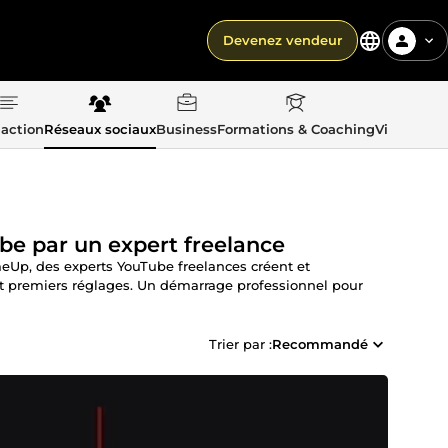
Devenez vendeur
action
Réseaux sociaux
Business
Formations & Coaching
Vie quotid
e par un expert freelance
eUp, des experts YouTube freelances créent et
e et premiers réglages. Un démarrage professionnel pour
Trier par :
Recommandé