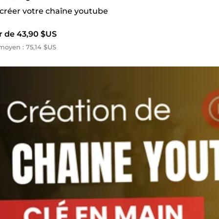
 créer votre chaîne youtube
r de 43,90 $US
oyen : 75,14 $US