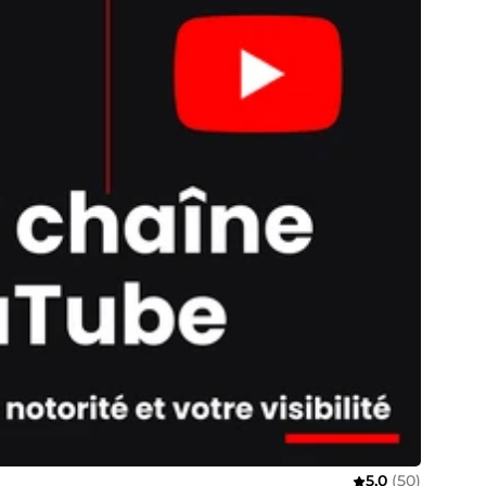
5,0
(50)