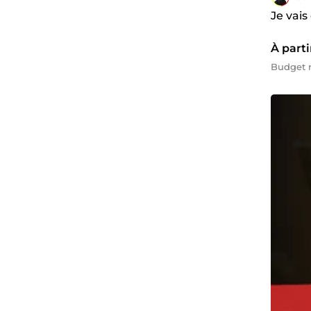
Je vais
À parti
Budget m