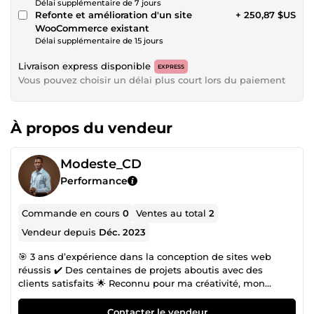
Délai supplémentaire de 7 jours
Refonte et amélioration d'un site
+ 250,87 $US
WooCommerce existant
Délai supplémentaire de 15 jours
Livraison express disponible
EXPRESS
Vous pouvez choisir un délai plus court lors du paiement
À propos du vendeur
Modeste_CD
Performance
Commande en cours
0
Ventes au total
2
Vendeur depuis
Déc. 2023
🎯 3 ans d’expérience dans la conception de sites web
réussis ✔️ Des centaines de projets aboutis avec des
clients satisfaits 🌟 Reconnu pour ma créativité, mon
écoute et mon attention aux détails. Bienvenue sur mon
profil ! Vous avez besoin d’un site internet moderne,
Contacter le vendeur