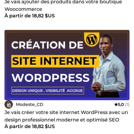
suis à votre écoute à chaque étape. ✔️ Qualité garantie :
Je vais ajouter des produits dans votre boutique
des sites soignés et parfaitement fonctionnels. ✔️
Woocommerce
Réactivité : vos besoins sont ma priorité. 📩 Discutons de
À partir de 18,82 $US
votre projet ! Contactez-moi dès aujourd’hui pour démarrer
votre site sur-mesure. Ensemble, créons une solution
digitale à la hauteur de vos ambitions. À très bientôt.
Modeste_CD
5,0
(1)
Je vais créer votre site internet WordPress avec un
design professionnel moderne et optimisé SEO
À partir de 18,82 $US