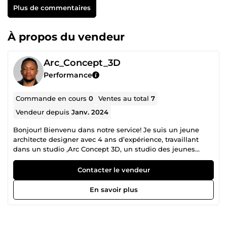
Plus de commentaires
À propos du vendeur
Arc_Concept_3D
Performance
Commande en cours
0
Ventes au total
7
Vendeur depuis
Janv. 2024
Bonjour! Bienvenu dans notre service! Je suis un jeune
architecte designer avec 4 ans d’expérience, travaillant
dans un studio ,Arc Concept 3D, un studio des jeunes
architectes, designers et graphistes 2D/3D avec talents
diversifiés. Nous utilisons les dernières tendances
Contacter le vendeur
architecturales et techniques pour créer des
environnements uniques et fonctionnels. Que ce soit pour
En savoir plus
des projets résidentiels, commerciaux ou industriels
répondant aux besoins spécifiques de nos clients. Mais
aussi Nous favorisons la collaboration entre différents
intervenants, Les architectes, les designers, les