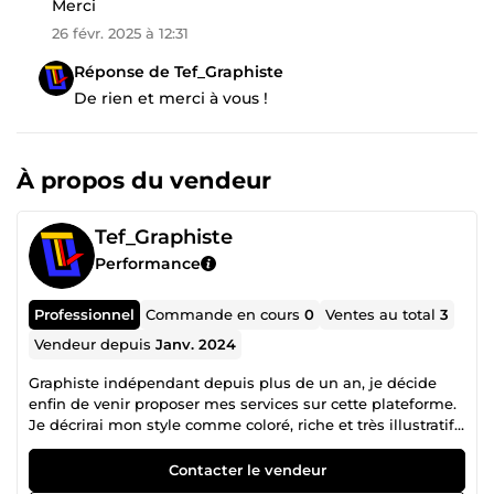
Merci
26 févr. 2025 à 12:31
Réponse de Tef_Graphiste
De rien et merci à vous !
À propos du vendeur
Tef_Graphiste
Performance
Professionnel
Commande en cours
0
Ventes au total
3
Vendeur depuis
Janv. 2024
Graphiste indépendant depuis plus de un an, je décide
enfin de venir proposer mes services sur cette plateforme.
Je décrirai mon style comme coloré, riche et très illustratif.
J'espère que mes travaux vous plairont.
Contacter le vendeur