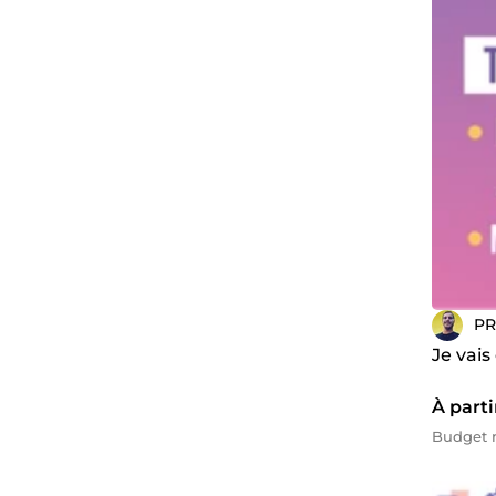
PR
Je vais
À parti
Budget 