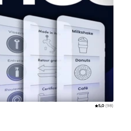
5,0
(98)