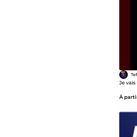
Te
Je vai
À parti