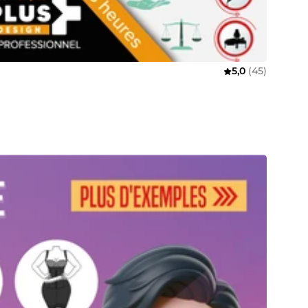
5,0
(45)