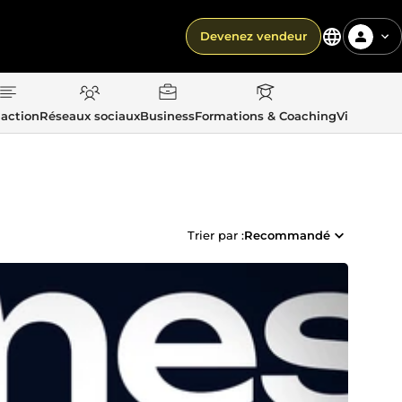
Devenez vendeur
action
Réseaux sociaux
Business
Formations & Coaching
Vie quotid
Trier par :
Recommandé