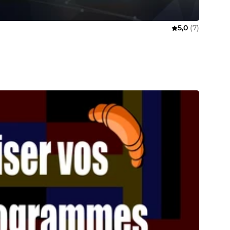
5,0
(7)