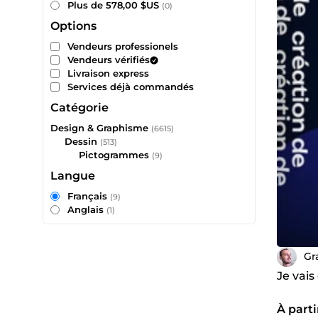
Plus de 578,00 $US
(0)
Options
Vendeurs professionels
Vendeurs vérifiés
Livraison express
Services déjà commandés
Catégorie
Design & Graphisme
(6615)
Dessin
(513)
Pictogrammes
(9)
Langue
Français
(9)
Anglais
(1)
Gr
Je vai
À parti