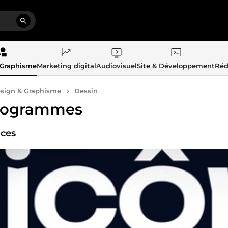
 Graphisme
Marketing digital
Audiovisuel
Site & Développement
Réd
sign & Graphisme
Dessin
togrammes
ices