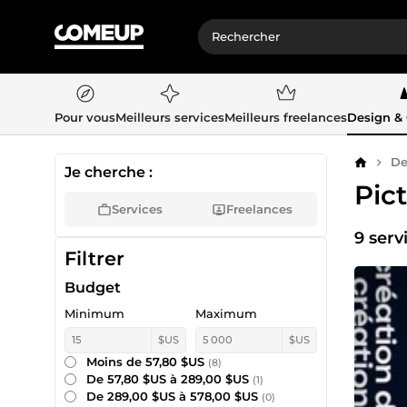
Pour vous
Meilleurs services
Meilleurs freelances
Design &
De
Accueil
Je cherche :
Pic
Services
Freelances
9 serv
Filtrer
Budget
Minimum
Maximum
$US
$US
Moins de 57,80 $US
(8)
De 57,80 $US à 289,00 $US
(1)
De 289,00 $US à 578,00 $US
(0)