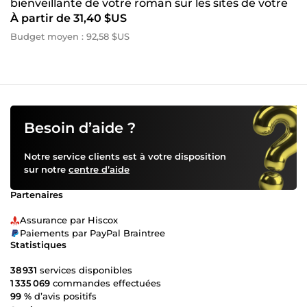
bienveillante de votre roman sur les sites de votre
À partir de 31,40 $US
choix
Budget moyen : 92,58 $US
Besoin d’aide ?
Notre service clients est à votre disposition
sur notre
centre d’aide
Partenaires
Assurance par Hiscox
Paiements par PayPal Braintree
Statistiques
38 931
services disponibles
1 335 069
commandes effectuées
99 %
d’avis positifs