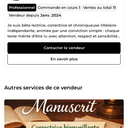
Professionnel
Commande en cours
1
Ventes au total
11
Vendeur depuis
Janv. 2024
Je suis bêta-lectrice, correctrice et chroniqueuse littéraire
indépendante, animée par une conviction simple : chaque
texte mérite d’être lu avec attention, respect et sensibilité.
Mon travail consiste à accompagner les auteur·ices à
chaque étape de leur écriture, en apportant un regard
Contacter le vendeur
extérieur à la fois précis, honnête et profondément
humain. Derrière chaque manuscrit, il y a une intention,
En savoir plus
une émotion, une voix singulière. Mon rôle est de vous
aider à la révéler, sans jamais la dénaturer. La bêta-lecture
est au cœur de mon activité. Elle permet d’évaluer votre
texte dans sa globalité : compréhension, cohérence,
rythme, crédibilité, mais aussi et surtout impact
Autres services de ce vendeur
émotionnel. Je me place du point de vue du lecteur pour
identifier ce qui fonctionne, ce qui peut être renforcé, et ce
qui mérite d’être retravaillé. Mes retours sont détaillés,
argumentés et toujours formulés avec bienveillance.
L’objectif n’est pas de juger, mais de faire progresser votre
texte en respectant votre intention initiale. En
complément, je propose un travail de correction