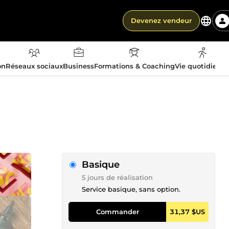
Devenez vendeur
on
Réseaux sociaux
Business
Formations & Coaching
Vie quotidienn
Basique
5 jours de réalisation
Service basique, sans option.
Commander
31,37 $US