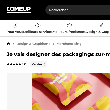
Pour vous
Meilleurs services
Meilleurs freelances
Design & Gra
Design & Graphisme
Merchandising
Accueil
Je vais designer des packagings sur-m
5,0
(1)
Ventes
3