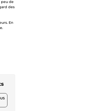
e peu de
egard des
eurs. En
e.
ts
$US