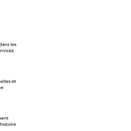
dans les
ervices
elles et
ne
ment
histoire