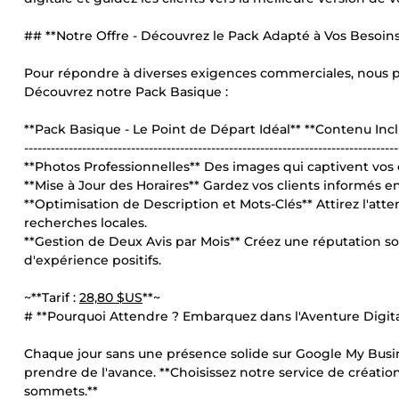
## **Notre Offre - Découvrez le Pack Adapté à Vos Besoins
Pour répondre à diverses exigences commerciales, nous p
Découvrez notre Pack Basique :
**Pack Basique - Le Point de Départ Idéal** **Contenu Incl
------------------------------------------------------------------------------------
**Photos Professionnelles** Des images qui captivent vos cl
**Mise à Jour des Horaires** Gardez vos clients informés en
**Optimisation de Description et Mots-Clés** Attirez l'atte
recherches locales.
**Gestion de Deux Avis par Mois** Créez une réputation soli
d'expérience positifs.
~**Tarif :
28,80 $US
**~
# **Pourquoi Attendre ? Embarquez dans l'Aventure Digital
Chaque jour sans une présence solide sur Google My Busi
prendre de l'avance. **Choisissez notre service de créati
sommets.**