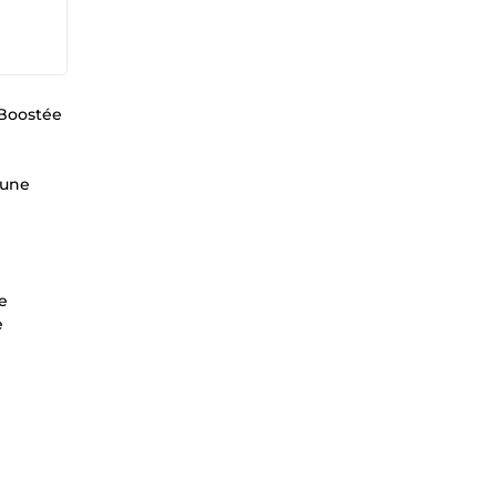
 Boostée
 une
e
e