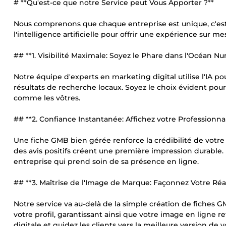
# **Qu'est-ce que notre Service peut Vous Apporter ?**
Nous comprenons que chaque entreprise est unique, c'est
l'intelligence artificielle pour offrir une expérience sur 
## **1. Visibilité Maximale: Soyez le Phare dans l'Océan N
Notre équipe d'experts en marketing digital utilise l'IA po
résultats de recherche locaux. Soyez le choix évident pour 
comme les vôtres.
## **2. Confiance Instantanée: Affichez votre Professionna
Une fiche GMB bien gérée renforce la crédibilité de votre
des avis positifs créent une première impression durable. L
entreprise qui prend soin de sa présence en ligne.
## **3. Maîtrise de l'Image de Marque: Façonnez Votre Réal
Notre service va au-delà de la simple création de fiches 
votre profil, garantissant ainsi que votre image en ligne r
digitale et guidez les clients vers la meilleure version de v