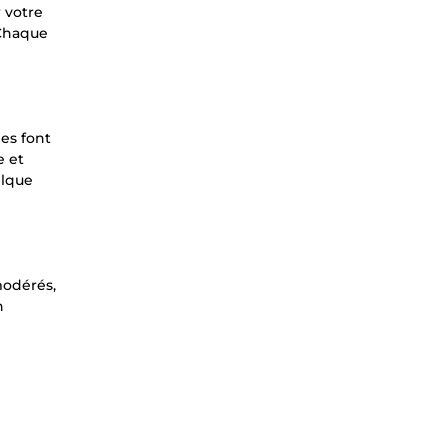
 votre
 Chaque
nes font
e et
elque
modérés,
n