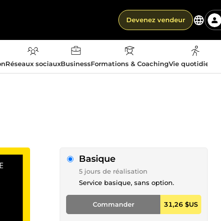
Devenez vendeur
on
Réseaux sociaux
Business
Formations & Coaching
Vie quotidienn
Basique
5 jours de réalisation
Service basique, sans option.
Commander
31,26 $US