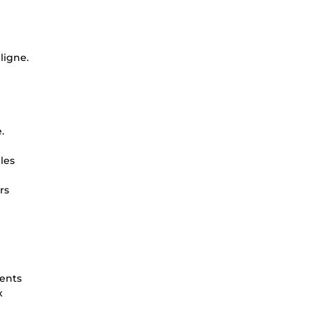
ligne.
.
les
rs
rents
x