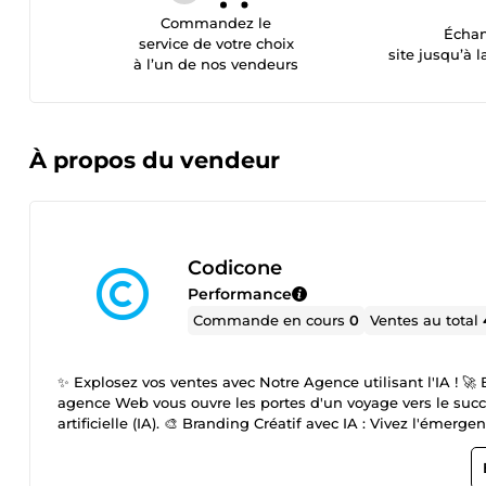
Commandez le
Échan
service de votre choix
site jusqu’à l
à l’un de nos vendeurs
À propos du vendeur
Codicone
Performance
Commande en cours
0
Ventes au total
✨ Explosez vos ventes avec Notre Agence utilisant l'IA ! 🚀
agence Web vous ouvre les portes d'un voyage vers le succès
artificielle (IA). 🎨 Branding Créatif avec IA : Vivez l'émergence d'une identité visuelle révolutionnaire grâce à l'IA, offrant créativité et
mémorabilité. 👨🏽‍💻 Conception de Site Web avec IA : Votre site web sur mesure, propulsé par l'intelligence artificielle pour une
expérience utilisateur incomparable. ✍️ Marketing de Contenu avec IA : Transformez votre message en une histoire persuasive,
optimisée par l'IA pour captiver votre audience. 👨🏻‍🏫 Optimisation SEO avec IA : Dominez les moteurs de recherche avec des