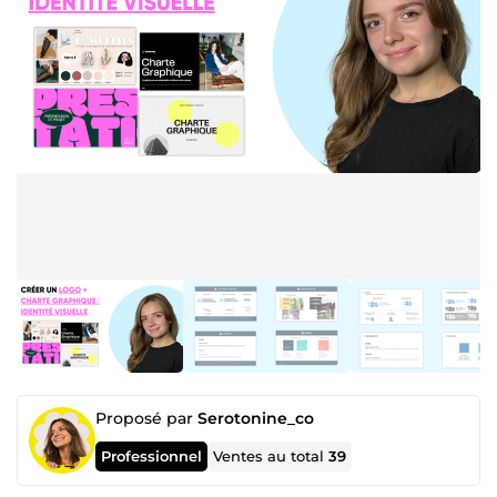
Proposé par
Serotonine_co
Professionnel
Ventes au total
39