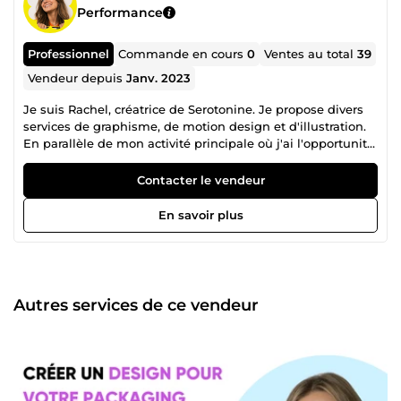
Performance
Professionnel
Commande en cours
0
Ventes au total
39
Vendeur depuis
Janv. 2023
Je suis Rachel, créatrice de Serotonine. Je propose divers
services de graphisme, de motion design et d'illustration.
En parallèle de mon activité principale où j'ai l'opportunité
de travailler avec des marques/entreprises bien établies
telles que la Caisse d'Épargne, L'Oréal, Ecotree et d'autres,
Contacter le vendeur
je souhaite proposer des services de qualité pour des
marques naissantes et/ou ayant un plus petit budget. :)
En savoir plus
Autres services de ce vendeur