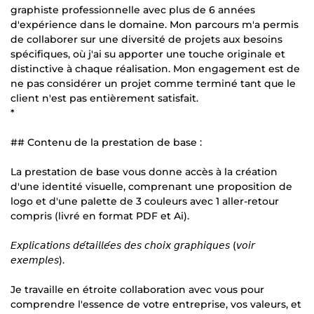
graphiste professionnelle avec plus de 6 années
d'expérience dans le domaine. Mon parcours m'a permis
de collaborer sur une diversité de projets aux besoins
spécifiques, où j'ai su apporter une touche originale et
distinctive à chaque réalisation. Mon engagement est de
ne pas considérer un projet comme terminé tant que le
client n'est pas entièrement satisfait.
*
## Contenu de la prestation de base :
La prestation de base vous donne accès à la création
d'une identité visuelle, comprenant une proposition de
logo et d'une palette de 3 couleurs avec 1 aller-retour
compris (livré en format PDF et Ai).
𝘌𝘹𝘱𝘭𝘪𝘤𝘢𝘵𝘪𝘰𝘯𝘴 𝘥𝘦́𝘵𝘢𝘪𝘭𝘭𝘦́𝘦𝘴 𝘥𝘦𝘴 𝘤𝘩𝘰𝘪𝘹 𝘨𝘳𝘢𝘱𝘩𝘪𝘲𝘶𝘦𝘴 (𝘷𝘰𝘪𝘳
𝘦𝘹𝘦𝘮𝘱𝘭𝘦𝘴).
Je travaille en étroite collaboration avec vous pour
comprendre l'essence de votre entreprise, vos valeurs, et