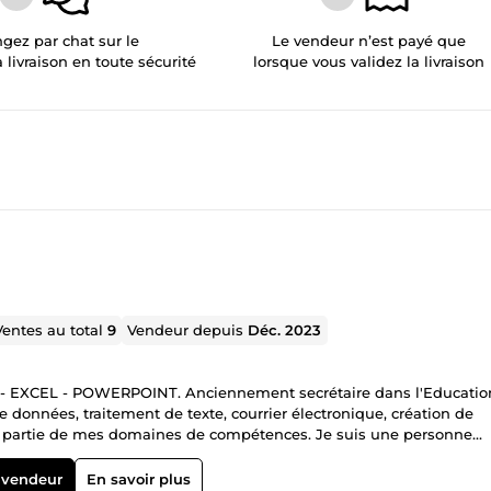
gez par chat sur le
Le vendeur n’est payé que
a livraison en toute sécurité
lorsque vous validez la livraison
Ventes au total
9
Vendeur depuis
Déc. 2023
D - EXCEL - POWERPOINT. Anciennement secrétaire dans l'Educatio
e données, traitement de texte, courrier électronique, création de
 font partie de mes domaines de compétences. Je suis une personne
 priorités et je sais gérer mon temps. J'ai bénéficié d'une formatio
- POWERPOINT - OUTLOOK 2016). Expérience d'utilisation de la
 vendeur
En savoir plus