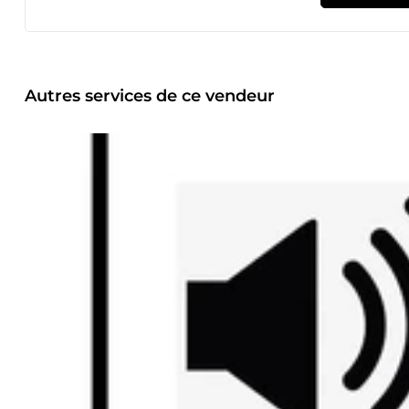
plateforme Microsoft Teams et Zoom. Le travail à domicile
équipement est complet : téléphone mobile, ordinateur port
abonnement Microsoft professionnel avec anti-virus.
Autres services de ce vendeur