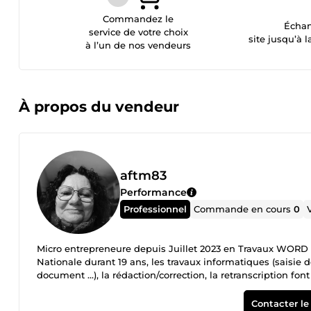
Commandez le
Échan
service de votre choix
site jusqu’à l
à l’un de nos vendeurs
À propos du vendeur
aftm83
Performance
Professionnel
Commande en cours
0
Micro entrepreneure depuis Juillet 2023 en Travaux WOR
Nationale durant 19 ans, les travaux informatiques (saisie d
document ...), la rédaction/correction, la retranscription
organisée, autonome, j'ai le sens des responsabilités et des
avec remise à niveau sur Microsoft Office (WORD - EXCEL 
Contacter le