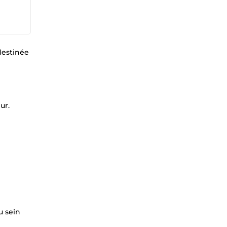
destinée
ur.
u sein