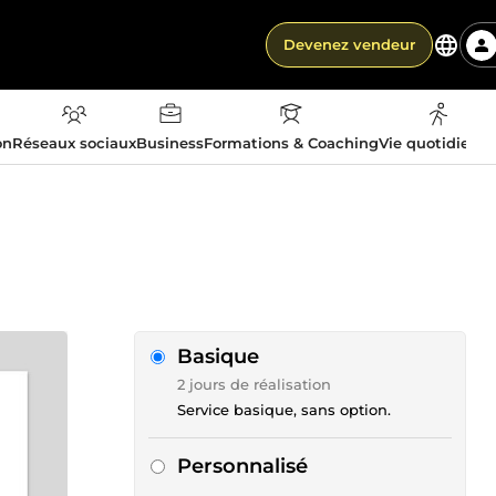
Devenez vendeur
on
Réseaux sociaux
Business
Formations & Coaching
Vie quotidienn
Basique
2 jours de réalisation
Service basique, sans option.
Personnalisé