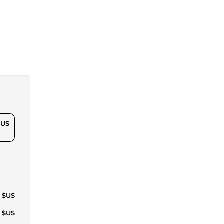
$US
0 $US
5 $US