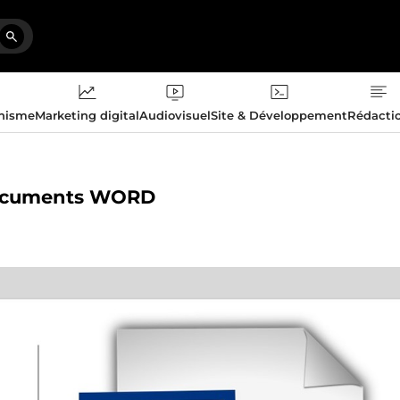
phisme
Marketing digital
Audiovisuel
Site & Développement
Rédacti
 documents WORD