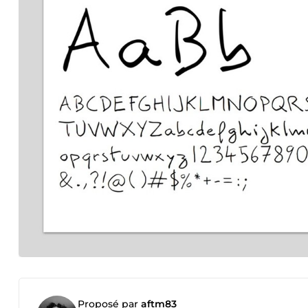
Proposé par
aftm83