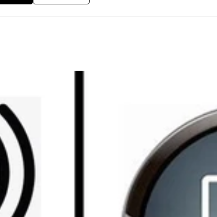
 me permet d'adapter mes horaires de travail selon vos besoins. Mo
able, tablette avec stylet, imprimante/scanner, casque avec micro