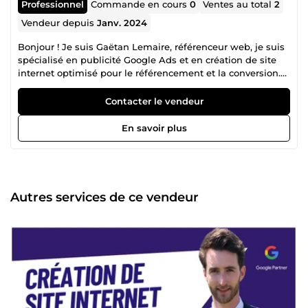
Professionnel
Commande en cours
0
Ventes au total
2
Vendeur depuis
Janv. 2024
Bonjour ! Je suis Gaëtan Lemaire, référenceur web, je suis
spécialisé en publicité Google Ads et en création de site
internet optimisé pour le référencement et la conversion.
🔍💸 Expert du numérique référencé Activateur France
Num 🇨🇵, j'apporte avec moi une riche expérience de plus
Contacter le vendeur
de 8 ans en entreprise et en agence web, où j'ai eu le
privilège de collaborer avec une centaine d'entreprises,
En savoir plus
contribuant à leur succès et accumulant une expertise
approfondie. 💪 Un profil multicompétences : Pour la
création de sites internet, je conçois des plateformes non
seulement captivantes, mais aussi performantes
commercialement. Mon expertise en référencement
Autres services de ce vendeur
payant (SEA) et naturel (SEO) assure que votre site
obtiendra du trafic qualifié et une visibilité accrue sur le
web. 📈 Ma créativité et mon sens du design me
permettent de vous proposer des contenus (vidéos, visuels
pour les réseaux sociaux, bannières publicitaires, etc..)
moderne et impactant. 🎨 🤝 Une collaboration basée sur la
personnalisation et la transparence : Ma philosophie est de
travailler main dans la main avec vous. Chaque projet
étant unique, je m'engage dans une approche