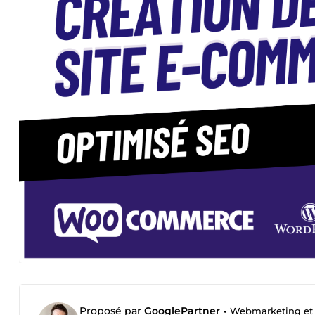
Proposé par
GooglePartner
•
Webmarketing et R