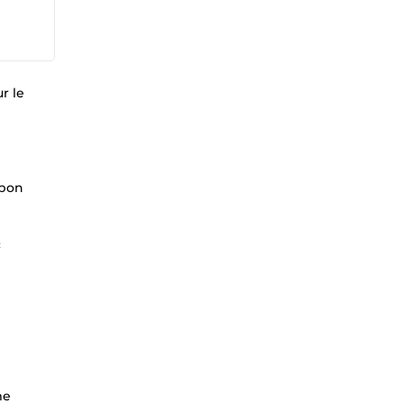
r le
 bon
c
me