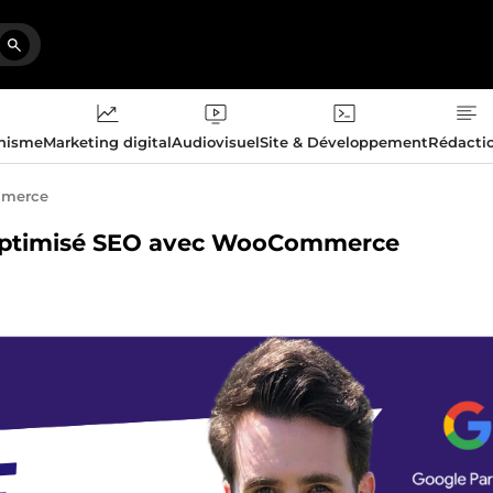
phisme
Marketing digital
Audiovisuel
Site & Développement
Rédacti
merce
ne optimisé SEO avec WooCommerce