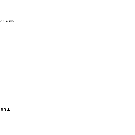
on des
menu,