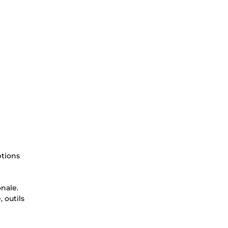
ptions
onale.
 outils