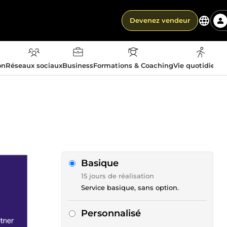
Devenez vendeur
on
Réseaux sociaux
Business
Formations & Coaching
Vie quotidienn
Basique
15 jours de réalisation
Service basique, sans option.
Personnalisé