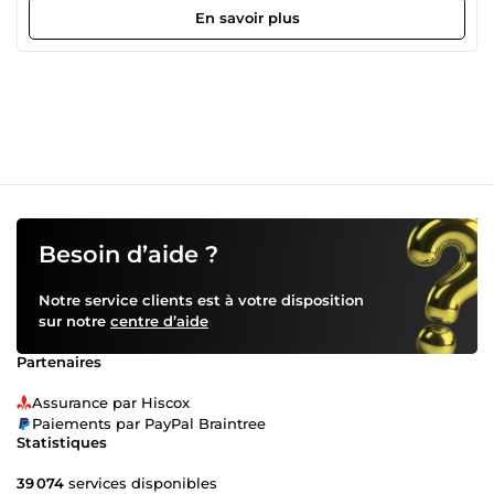
êtes au bon endroit 👋 Je suis Nicolas, développeur web
En savoir plus
spécialisé WordPress et consultant SEO &amp; Ads, prêt à
vous accompagner vers la réussite. Grâce à mon expertise
en création, refonte et optimisation de sites WordPress,
ainsi qu’en référencement naturel (SEO) et campagnes
publicitaires (Facebook Ads &amp; Google Ads), je vous
aide à développer votre visibilité et attirer plus de clients.
Mes services pour booster votre activité 🧑‍💻 Création de
sites WordPress clé en main Des sites web professionnels
et sur-mesure, adaptés à votre image et optimisés pour un
chargement rapide et une expérience utilisateur fluide. ♻️
Refonte et optimisation de sites WordPress Modernisation
Besoin d’aide ?
de votre site pour améliorer son design, ses performances
et son référencement. 🛒 Développement de boutiques
Notre service clients est à votre disposition
WooCommerce optimisées Vous voulez vendre en ligne ?
sur notre
centre d’aide
Je conçois des boutiques WooCommerce performantes et
SEO-friendly pour maximiser vos ventes. 🚀 Optimisation
Partenaires
SEO avancée pour Google Je positionne votre site en haut
des résultats de recherche avec une stratégie SEO
Assurance par Hiscox
complète : ✅ Audit SEO technique ✅ Recherche de mots-
Paiements par PayPal Braintree
clés stratégiques ✅ Optimisation du contenu et des
Statistiques
balises ✅ Amélioration de la vitesse et de l’expérience
utilisateur 🎯 Campagnes Facebook Ads &amp; Google Ads
39 074
services disponibles