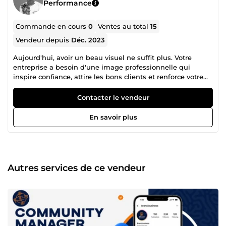
Performance
Commande en cours
0
Ventes au total
15
Vendeur depuis
Déc. 2023
Aujourd'hui, avoir un beau visuel ne suffit plus. Votre
entreprise a besoin d'une image professionnelle qui
inspire confiance, attire les bons clients et renforce votre
crédibilité. C'est précisément ma mission. Depuis plus de
3 ans, j'accompagne des entreprises, cabinets, institutions
Contacter le vendeur
et entrepreneurs dans la création d'une communication
moderne, cohérente et orientée résultats. Mes domaines
En savoir plus
d'expertise ✔ Direction artistique ✔ Identité visuelle ✔
Community Management ✔ Design publicitaire ✔ Mise en
page professionnelle (InDesign) ✔ Présentations
PowerPoint Premium ✔ Montage vidéo ✔ Publicités Meta
(Facebook &amp; Instagram) ✔ TikTok Ads ✔ Supports de
Autres services de ce vendeur
communication Pourquoi travailler avec moi ? • Une
approche stratégique avant le design. • Des créations
modernes et haut de gamme. • Une communication claire
tout au long du projet. • Le respect des délais. • Des
livrables professionnels et prêts à l'utilisation. Mon objectif
n'est pas simplement de créer un joli visuel. Mon objectif