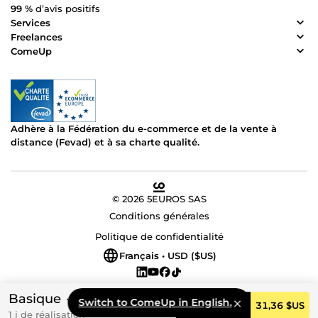
99 %
d’avis positifs
Services
Freelances
ComeUp
Adhère à la Fédération du e-commerce et de la vente à
distance (Fevad) et à sa charte qualité.
© 2026 5EUROS SAS
Conditions générales
Politique de confidentialité
Français • USD ($US)
Basique
Switch to ComeUp in English.
Commander
31,36 $US
1 j de réalisation