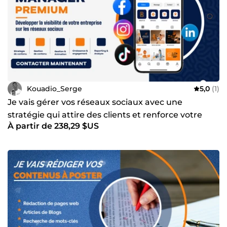
est de concevoir des supports qui donnent envie de vous
choisir. Découvrez mes services ci-dessous et trouvons
ensemble la meilleure solution pour votre projet.
Kouadio_Serge
5,0
(1)
Je vais gérer vos réseaux sociaux avec une
stratégie qui attire des clients et renforce votre
À partir de 238,29 $US
image