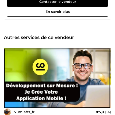
Développeur web et mobile (spécialisé en WordPress, sites
Contacter le vendeur
e-commerce, et applications mobiles sur mesure) ✅
Consultant en Gestion des Ressources Humaines
En savoir plus
(optimisation des talents, stratégies RH) ✅ Coach en
développement de carrière (accompagnement individuel
et professionnel) Je dirige également une agence de
solutions digitales qui accompagne des entreprises et des
particuliers dans la réussite de leurs projets. Vous cherchez
Autres services de ce vendeur
un expert pour votre site web, votre application mobile ou
votre stratégie RH ? 👉 Contactez-moi et transformons
ensemble vos idées en succès ! 📍 NumLabs.fr
Développeur Web &amp; Mobile | Consultant RH | Coach
en Carrière #Développement_Web #Applications_Mobiles
#WordPress #Sites_E-commerce #Consultant_RH
#Coach_Carrière.
Numlabs_fr
5,0
(14)