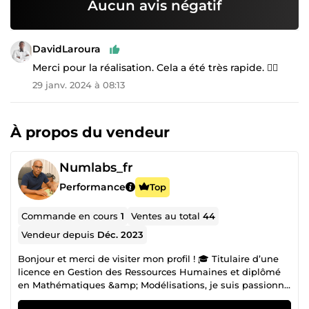
Aucun avis négatif
DavidLaroura
Merci pour la réalisation. Cela a été très rapide. 👌🏾
29 janv. 2024 à 08:13
À propos du vendeur
Numlabs_fr
Performance
Top
Commande en cours
1
Ventes au total
44
Vendeur depuis
Déc. 2023
Bonjour et merci de visiter mon profil ! 🎓 Titulaire d’une
licence en Gestion des Ressources Humaines et diplômé
en Mathématiques &amp; Modélisations, je suis passionné
par les nouvelles technologies. 💼 Aujourd’hui, je suis : ✅