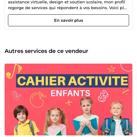
assistance virtuelle, design et soutien scolaire, mon profil
regorge de services qui répondent à vos besoins. Voici plus
de détails: Rédaction: CV Lettres Annonces Transcription
Rédaction de documents officiaux Traduction Saisie
En savoir plus
Maîtrise du WORD, POWERPOINT, EXCEL … Design:
Certifications et diplômes Fiches de vœux Annonces Mind
map ( carte heuristique ) Présentation PPT Rapports
Assistance virtuelle: CV Lettres Annonces Transcription
Rédaction de documents officiaux Rédaction de courriers
Autres services de ce vendeur
Maîtrise du WORD, POWERPOINT, EXCEL … Soutien
scolaire: Cours en ligne Fiches pédagogiques Fiches
d'exercices Fiches pour enfants et ados Résumés
Rédaction de notes de cours Maîtrise du WORD,
POWERPOINT, EXCEL … Je vous garantis : Un travail
original, sur mesure, soigné, de qualité Des solutions
adaptées à vos besoins Disponible 7J/7 Livraison rapide et
efficace N'hésitez pas à me contacter pour plus
d'informations. A très vite, Merci. Yamina