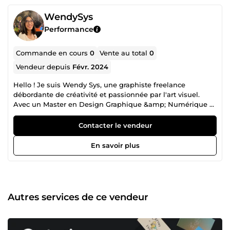
WendySys
Performance
Commande en cours
0
Vente au total
0
Vendeur depuis
Févr. 2024
Hello ! Je suis Wendy Sys, une graphiste freelance
débordante de créativité et passionnée par l'art visuel.
Avec un Master en Design Graphique &amp; Numérique et
plus de 3 ans d'expérience, je suis spécialisée dans la
création de logos, l'UI/UX design, et la conception
Contacter le vendeur
d'identités visuelles percutantes. 🌟 Services : Conception
de Logos Uniques Interfaces Utilisateur Intuitives Identités
En savoir plus
Visuelles Mémorables Montage Vidéo Logo Typographique
💬 Contactez-moi : Que vous soyez une entreprise à la
recherche d'un nouveau logo ou un artiste en quête d'une
cover d'album exceptionnelle, je suis là pour donner vie à
vos idées. Contactez-moi pour discuter de votre projet et
Autres services de ce vendeur
explorons ensemble les possibilités créatives !