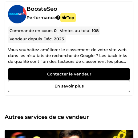
BoosteSeo
Performance
Top
Commande en cours
0
Ventes au total
108
Vendeur depuis
Déc. 2023
Vous souhaitez améliorer le classement de votre site web
dans les résultats de recherche de Google ? Les backlinks
de qualité sont l'un des facteurs de classement les plus
importants pour le référencement naturel (SEO). Avec ce
service, je vous aiderai à obtenir des backlinks de qualité
Contacter le vendeur
sur des sites web pertinents et de confiance. Ces liens
vous aideront à améliorer votre visibilité dans les résultats
En savoir plus
de recherche, à générer plus de trafic et à augmenter vos
conversions. Ce que vous obtiendrez: Un rapport détaillé
de tous les backlinks obtenus Une analyse de la qualité
des backlinks Un suivi de l'évolution de votre classement
dans les résultats de recherche Comment ça marche ? Je
Autres services de ce vendeur
travaillerai avec vous pour identifier les mots-clés les plus
pertinents pour votre site web. Je vous proposerai ensuite
une stratégie de backlinks personnalisée qui vous aidera à
atteindre vos objectifs. Je m'occuperai de tout le