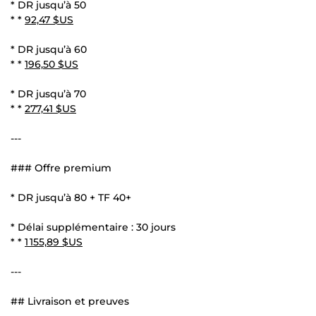
* DR jusqu’à 50
* *
92,47 $US
* DR jusqu’à 60
* *
196,50 $US
* DR jusqu’à 70
* *
277,41 $US
---
### Offre premium
* DR jusqu’à 80 + TF 40+
* Délai supplémentaire : 30 jours
* *
1 155,89 $US
---
## Livraison et preuves