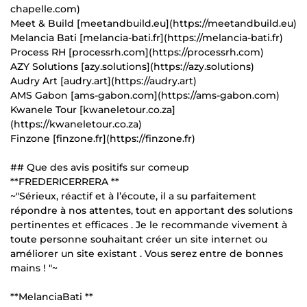
chapelle.com)
Meet & Build [meetandbuild.eu](https://meetandbuild.eu)
Melancia Bati [melancia-bati.fr](https://melancia-bati.fr)
Process RH [processrh.com](https://processrh.com)
AZY Solutions [azy.solutions](https://azy.solutions)
Audry Art [audry.art](https://audry.art)
AMS Gabon [ams-gabon.com](https://ams-gabon.com)
Kwanele Tour [kwaneletour.co.za]
(https://kwaneletour.co.za)
Finzone [finzone.fr](https://finzone.fr)
## Que des avis positifs sur comeup
**FREDERICERRERA **
~"Sérieux, réactif et à l’écoute, il a su parfaitement
répondre à nos attentes, tout en apportant des solutions
pertinentes et efficaces . Je le recommande vivement à
toute personne souhaitant créer un site internet ou
améliorer un site existant . Vous serez entre de bonnes
mains ! "~
**MelanciaBati **