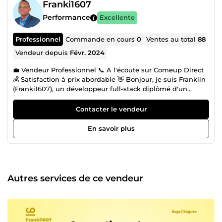
Franki1607
Performance
Excellente
Professionnel
Commande en cours
0
Ventes au total
88
Vendeur depuis
Févr. 2024
💼 Vendeur Professionnel 📞 A l'écoute sur Comeup Direct
💰 Satisfaction à prix abordable 👋 Bonjour, je suis Franklin
(Franki1607), un développeur full-stack diplômé d'un
master professionnel en Génie Logiciel et passionné par la
technologie et le développement. Fort d'une expérience
Contacter le vendeur
solide de plus de 5 ans dans le domaine du
développement web, mobile et desktop, ainsi que d'une
En savoir plus
expertise pointue en CMS tels que WordPress, je me
spécialise dans la création de sites internet et
d'applications web ergonomiques et adaptées à tous les
appareils, assurant ainsi une meilleure visibilité sur les
moteurs de recherche. 🚀 💪 Je m'engage à fournir des
Autres services de ce vendeur
solutions modulaires et personnalisées pour répondre à
vos besoins spécifiques en matière de développement
web et d'applications. Je suis votre partenaire idéal pour la
création d'un site clé-en-main, avec une approche centrée
sur le client et une attention particulière portée à