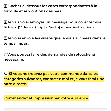
1️⃣
Cocher ci-dessous les cases correspondantes à la
formule et aux options désirées.
2️⃣
Je vais vous envoyer un message pour collecter vos
fichiers (Vidéos - Script - Audio) et vos instructions.
3️⃣
Je vous envoie les vidéos que je vous ai créées dans le
temps imparti.
4️⃣
Vous pouvez faire des demandes de retouche, si
nécessaire.
📞
Si vous ne trouvez pas votre commande dans les
catégories suivantes, contactez-moi et je vous ferai une
offre directe.
Commandez et impressionner votre audience.