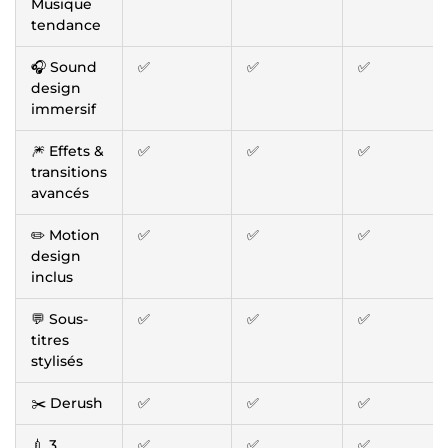
Musique
tendance
🎧 Sound
✅
✅
✅
design
immersif
🎆 Effets &
✅
✅
✅
transitions
avancés
✏️ Motion
✅
✅
✅
design
inclus
💬 Sous-
✅
✅
✅
titres
stylisés
✂️ Derush
✅
✅
✅
💉 3
✅
✅
✅