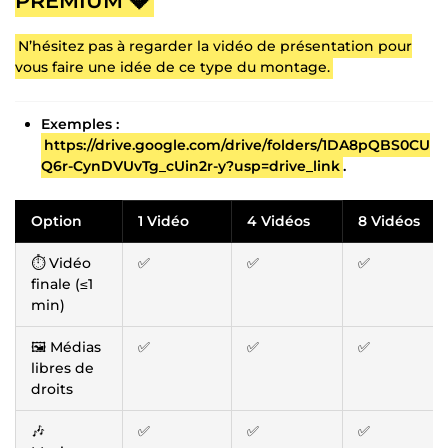
PREMIUM 💎
N’hésitez pas à regarder la vidéo de présentation pour
vous faire une idée de ce type du montage.
Exemples :
https://drive.google.com/drive/folders/1DA8pQBS0CU
Q6r-CynDVUvTg_cUin2r-y?usp=drive_link
.
Option
1 Vidéo
4 Vidéos
8 Vidéos
⏱ Vidéo
✅
✅
✅
finale (≤1
min)
🖼️ Médias
✅
✅
✅
libres de
droits
🎶
✅
✅
✅