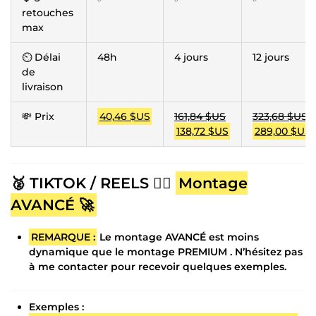
retouches
max
⏲ Délai
48h
4 jours
12 jours
de
livraison
💸 Prix
40,46 $US
161,84 $US
323,68 $US
138,72 $US
289,00 $US
🥈 TIKTOK / REELS 👉🏻
Montage
AVANCÉ 🚀
REMARQUE :
Le montage AVANCÉ est moins
dynamique que le montage PREMIUM . N’hésitez pas
à me contacter pour recevoir quelques exemples.
Exemples :