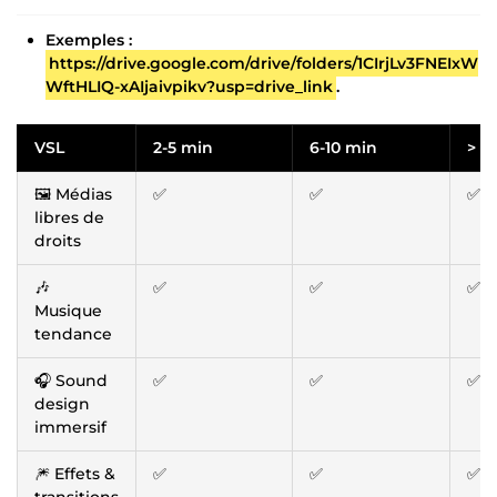
Exemples :
https://drive.google.com/drive/folders/1CIrjLv3FNEIxW
WftHLIQ-xAIjaivpikv?usp=drive_link
.
VSL
2-5 min
6-10 min
> 1
🖼️ Médias
✅
✅
✅
libres de
droits
🎶
✅
✅
✅
Musique
tendance
🎧 Sound
✅
✅
✅
design
immersif
🎆 Effets &
✅
✅
✅
transitions