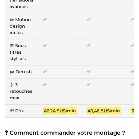
avancés
✏️ Motion
✅
✅
✅
design
inclus
💬 Sous-
✅
✅
✅
titres
stylisés
✂️ Derush
✅
✅
✅
💉 3
✅
✅
✅
retouches
max
💸 Prix
46,24 $US
/min
40,46 $US
/min
34,
❓ Comment commander votre montage ?