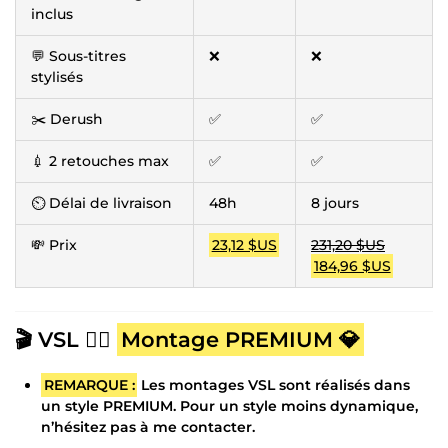
inclus
💬 Sous-titres
❌
❌
stylisés
✂️ Derush
✅
✅
💉 2 retouches max
✅
✅
⏲ Délai de livraison
48h
8 jours
💸 Prix
23,12 $US
231,20 $US
184,96 $US
🎬 VSL 👉🏻
Montage PREMIUM 💎
REMARQUE :
Les montages VSL sont réalisés dans
un style PREMIUM. Pour un style moins dynamique,
n’hésitez pas à me contacter.