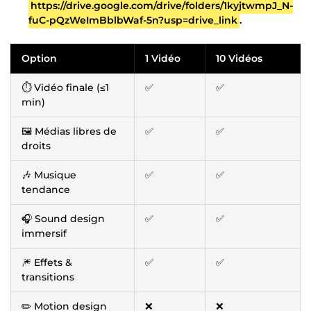
https://drive.google.com/drive/folders/1kyjtwmpJ_N-
fuC-pQzWeImBblbWaf-5n?usp=drive_link
.
Option
1 Vidéo
10 Vidéos
⏱ Vidéo finale (≤1
✅
✅
min)
🖼️ Médias libres de
✅
✅
droits
🎶 Musique
✅
✅
tendance
🎧 Sound design
✅
✅
immersif
🎆 Effets &
✅
✅
transitions
✏️ Motion design
❌
❌